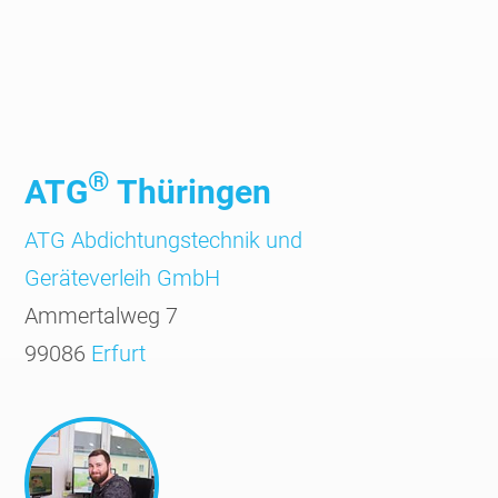
®
ATG
Thüringen
ATG Abdichtungs­technik und
Geräte­verleih GmbH
Ammertalweg 7
99086
Erfurt