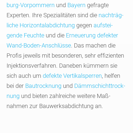
burg-Vorpom­mern
und
Bayern
gefragte
Experten. Ihre Spezia­litäten sind die
nach­träg­
liche Hori­zontal­abdich­tung
gegen
auf­stei­
gende Feuchte
und die
Erneue­rung defekter
Wand-Boden-Anschlüsse
. Das machen die
Profis jeweils mit beson­deren, sehr effi­zienten
Injek­tions­ver­fahren. Daneben kümmern sie
sich auch um
defekte Vertikal­sperren
, helfen
bei der
Bau­trock­nung
und
Dämm­schicht­trock­
nung
und bieten zahl­reiche weitere Maß­
nahmen zur Bau­werks­abdich­tung an.