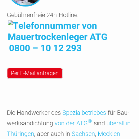
Gebührenfreie 24h-Hotline:
0800 – 10 12 293
Per E-Mail anfragen
Die Hand­werker des
Spezial­betriebes
für Bau­
®
werks­abdich­tung
von der ATG
sind
überall in
Thüringen
, aber auch in
Sachsen
,
Mecklen­