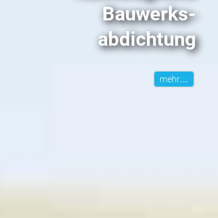
Bauwerks­
abdichtung
mehr…