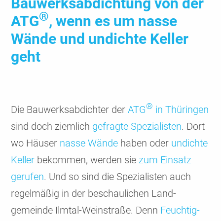
Bauwerks­abdichtung von der
®
ATG
, wenn es um nasse
Wände und undichte Keller
geht
®
Die Bauwerks­abdichter der
ATG
in Thüringen
sind doch ziemlich
gefragte Spezia­listen
. Dort
wo Häuser
nasse Wände
haben oder
undichte
Keller
bekommen, werden sie
zum Einsatz
gerufen
. Und so sind die Spezia­listen auch
regel­mäßig in der beschau­lichen Land­
gemeinde Ilmtal-Wein­straße. Denn
Feuch­tig­