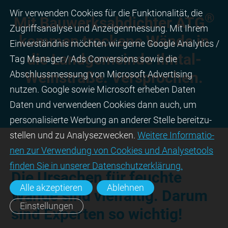
Wir ver­wen­den Cookies für die Funktio­na­lität, die
®
Mit Bauwerks­abdichter ATG
Zugriffs­ana­lyse und Anzei­gen­mes­sung. Mit Ihrem
kommen trockene Wände in
Ein­ver­ständ­nis möchten wir gerne Google Analytics /
die Land­gemeinde Ilmtal-
Tag Manager / Ads Con­ver­sions sowie die
Abschluss­mes­sung von Micro­soft Adver­tising
Weinstraße. Versprochen.
nutzen. Google sowie Micro­soft erheben Daten
Daten und verwendeen Cookies dann auch, um
perso­nali­sierte Wer­bung an ande­rer Stelle bereit­zu­
stel­len und zu Ana­lyse­zwecken.
Wei­tere Infor­matio­
nen zur Ver­wen­dung von Cookies und Ana­lyse­tools
fin­den Sie in unserer Daten­schutz­erklä­rung.
Die Ursachen für feuchte
Alle akzeptieren
Ablehnen
Wände sind vielfältig. Darum
Einstellungen
sind Experten so wichtig!