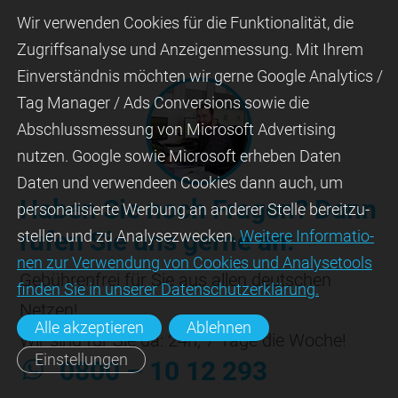
Wir ver­wen­den Cookies für die Funktio­na­lität, die
Zugriffs­ana­lyse und Anzei­gen­mes­sung. Mit Ihrem
Ein­ver­ständ­nis möchten wir gerne Google Analytics /
Tag Manager / Ads Con­ver­sions sowie die
Abschluss­mes­sung von Micro­soft Adver­tising
nutzen. Google sowie Micro­soft erheben Daten
Daten und verwendeen Cookies dann auch, um
Haben Sie noch Fragen? Dann
perso­nali­sierte Wer­bung an ande­rer Stelle bereit­zu­
rufen Sie uns gerne an:
stel­len und zu Ana­lyse­zwecken.
Wei­tere Infor­matio­
nen zur Ver­wen­dung von Cookies und Ana­lyse­tools
Gebühren­frei für Sie aus allen deutschen
fin­den Sie in unserer Daten­schutz­erklä­rung.
Netzen!
Alle akzeptieren
Ablehnen
Wir sind für Sie da: 24h, 7 Tage die Woche!
Einstellungen
0800 – 10 12 293