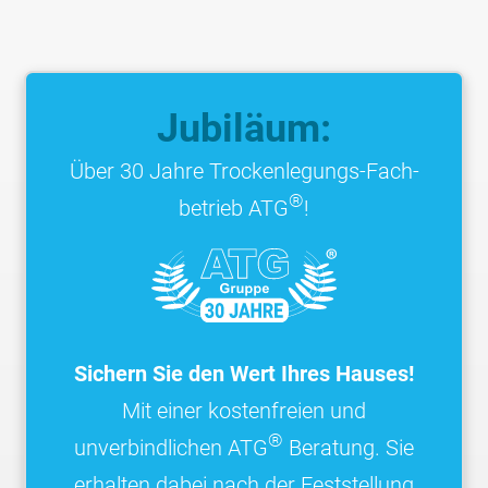
Jubiläum:
Über 30 Jahre Trocken­legungs-Fach­
®
betrieb ATG
!
Sichern Sie den Wert Ihres Hauses!
Mit einer kostenfreien und
®
unverbindlichen ATG
Beratung. Sie
erhalten dabei nach der Feststellung