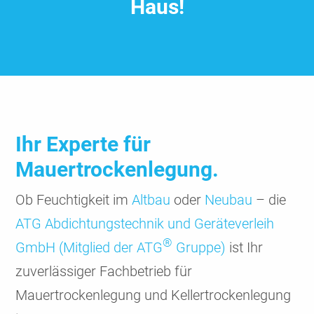
Haus!
Ihr Experte für
Mauertrockenlegung.
Ob Feuchtigkeit im
Altbau
oder
Neubau
– die
ATG Abdichtungstechnik und Geräteverleih
®
GmbH (Mitglied der ATG
Gruppe)
ist Ihr
zuverlässiger Fachbetrieb für
Mauertrockenlegung und Kellertrockenlegung