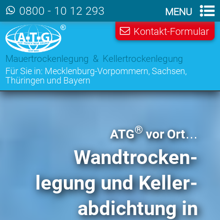
Zum Hauptinhalt der Seite
0800 - 10 12 293
MENU
Kontakt-Formular
Mauertrockenlegung & Kellertrockenlegung
Für Sie in:
Mecklenburg-Vorpommern
,
Sachsen
,
Thüringen
und
Bayern
®
ATG
vor Ort…
Wandtrocken­
legung
und Keller­
abdichtung
in