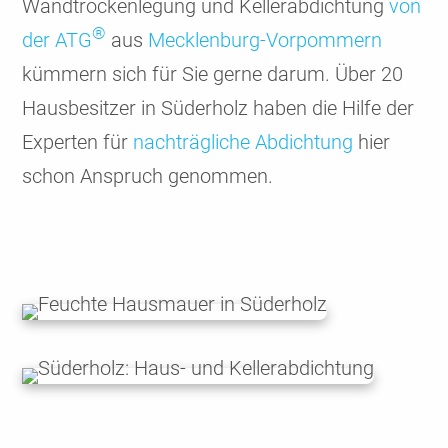
Wand­trocken­legung und Keller­abdich­tung
von
®
der ATG
aus
Mecklen­burg-Vorpom­mern
kümmern sich für Sie gerne darum. Über 20
Hausbe­sitzer in Süder­holz haben die Hilfe der
Experten für
nach­träg­liche Abdich­tung
hier
schon Anspruch genommen.