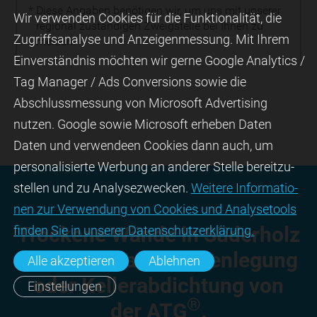
* Diese Angaben benötigen wir, um uns mit unserer
Wir ver­wen­den Cookies für die Funktio­na­lität, die
regional zuständigen Zweigstelle bei Ihnen zu
Zugriffs­ana­lyse und Anzei­gen­mes­sung. Mit Ihrem
melden.
Ein­ver­ständ­nis möchten wir gerne Google Analytics /
Tag Manager / Ads Con­ver­sions sowie die
Abschluss­mes­sung von Micro­soft Adver­tising
nutzen. Google sowie Micro­soft erheben Daten
Daten und verwendeen Cookies dann auch, um
perso­nali­sierte Wer­bung an ande­rer Stelle bereit­zu­
stel­len und zu Ana­lyse­zwecken.
Wei­tere Infor­matio­
nen zur Ver­wen­dung von Cookies und Ana­lyse­tools
Trockene Wände in Süderholz
fin­den Sie in unserer Daten­schutz­erklä­rung.
dank der Wandtrocken­legung
Alle akzeptieren
Ablehnen
oder Keller­abdichtung von
Einstellungen
®
der ATG
.