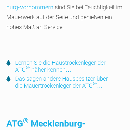
burg-Vorpom­mern
sind Sie bei Feuch­tig­keit im
Mauer­werk auf der Seite und genießen ein
hohes Maß an Service.
Lernen Sie die Haus­trocken­leger der
®
ATG
näher kennen…
Das sagen andere Hausbe­sitzer über
®
die Mauer­trocken­leger der ATG
…
®
ATG
Mecklenburg-