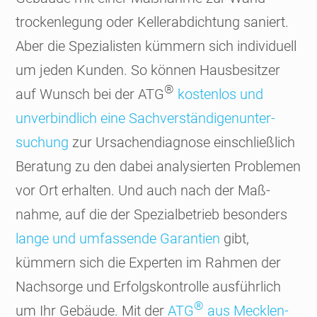
trocken­legung oder Keller­abdich­tung saniert.
Aber die Spezialisten kümmern sich indivi­duell
um jeden Kunden. So können Hausbe­sitzer
®
auf Wunsch bei der ATG
kosten­los und
unver­bind­lich eine Sachver­ständigen­unter­
suchung
zur Ursachen­diagnose ein­schließ­lich
Bera­tung zu den dabei analy­sierten Problemen
vor Ort erhalten. Und auch nach der Maß­
nahme, auf die der Spezial­betrieb besonders
lange und umfas­sende Garan­tien
gibt,
kümmern sich die Experten im Rahmen der
Nach­sorge und Erfolgs­kon­trolle ausführ­lich
®
um Ihr Gebäude. Mit der
ATG
aus Mecklen­