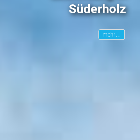
Süderholz
mehr…