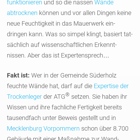
funk­tio­nieren
und so die nassen
Wände
abtrocknen
können und vor allen Dingen keine
neue Feuch­tig­keit in das Mauer­werk ein­
dringen kann. Was so simpel klingt, basiert tat­
säch­lich auf wissen­schaft­lichen Erkennt­
nissen. Aber das ist Exper­tensprech…
Fakt ist:
Wer in der Gemeinde Süder­holz
feuchte Wände hat, darf auf die
Expertise der
®
Trocken­leger
der ATG
setzen. Sie haben ihr
Wissen und ihre fach­liche Fertig­keit bereits
tausend­fach unter Beweis gestellt und in
Mecklen­burg Vorpom­mern
schon über 8.700
Gebäude mit einer Maß­nahme zur Wand­