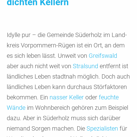
dichten Kellern
Idylle pur – die Gemeinde Süder­holz im Land­
kreis Vorpom­mern-Rügen ist ein Ort, an dem
es sich leben lässt. Unweit von
Greifs­wald
aber auch nicht weit von
Stral­sund
entfernt ist
länd­liches Leben stadt­nah möglich. Doch auch
länd­liches Leben kann durchaus Stör­fak­toren
bekommen. Ein
nasser Keller
oder
feuchte
Wände
im Wohn­bereich gehören zum Beispiel
dazu. Aber in Süder­holz muss sich darüber
niemand Sorgen machen. Die
Spezia­listen
für