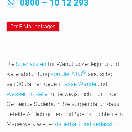
0800 – 10 12 293
Per E-Mail anfragen
Die
Spezia­listen
für Wand­trocken­legung und
®
Keller­abdich­tung
von der ATG
sind schon
seit 30 Jahren gegen
nasse Wände
und
Wasser im Keller
unter­wegs, nicht nur in der
Gemeinde Süder­holz. Sie sorgen dafür, dass
defekte Abdich­tungen und Sperr­schichten am
Mauer­werk wieder
dauer­haft und verläss­lich