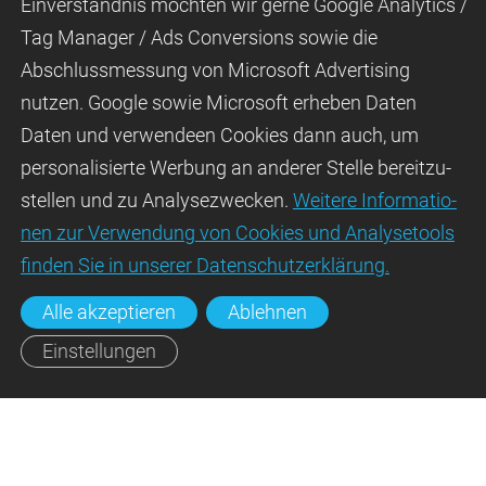
Ein­ver­ständ­nis möchten wir gerne Google Analytics /
Tag Manager / Ads Con­ver­sions sowie die
Abschluss­mes­sung von Micro­soft Adver­tising
nutzen. Google sowie Micro­soft erheben Daten
Daten und verwendeen Cookies dann auch, um
perso­nali­sierte Wer­bung an ande­rer Stelle bereit­zu­
stel­len und zu Ana­lyse­zwecken.
Wei­tere Infor­matio­
nen zur Ver­wen­dung von Cookies und Ana­lyse­tools
fin­den Sie in unserer Daten­schutz­erklä­rung.
Alle akzeptieren
Ablehnen
Einstellungen