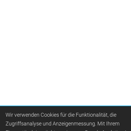
Wir ver­wen­den Cookies für die Funktio­na­lität, die
Zugriffs­ana­lyse und Anzei­gen­mes­sung. Mit Ihrem