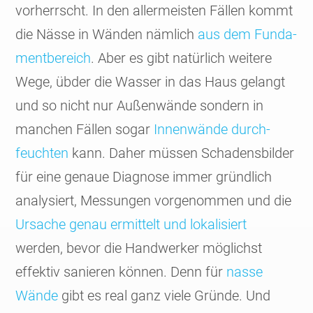
vor­herrscht. In den aller­meisten Fällen kommt
die Nässe in Wänden nämlich
aus dem Funda­
ment­bereich
. Aber es gibt natür­lich weitere
Wege, übder die Wasser in das Haus gelangt
und so nicht nur Außen­wände sondern in
manchen Fällen sogar
Innen­wände durch­
feuchten
kann. Daher müssen Schadens­bilder
für eine genaue Diagnose immer gründlich
analysiert, Messungen vorge­nommen und die
Ursache genau ermit­telt und loka­lisiert
werden, bevor die Hand­werker mög­lichst
effektiv sanieren können. Denn für
nasse
Wände
gibt es real ganz viele Gründe. Und