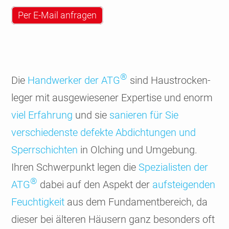
Per E-Mail anfragen
®
Die
Hand­werker der ATG
sind Haus­trocken­
leger mit ausge­wiesener Exper­tise und enorm
viel Erfah­rung
und sie
sanieren für Sie
verschie­denste defekte Abdich­tungen und
Sperr­schichten
in Olching und Umgebung.
Ihren Schwer­punkt legen die
Spezia­listen der
®
ATG
dabei auf den Aspekt der
auf­stei­genden
Feuch­tig­keit
aus dem Funda­ment­bereich, da
dieser bei älteren Häusern ganz besonders oft