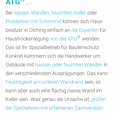
ATG
…
Bei
nassen Wänden
,
feuchtem Keller
oder
Problemen mit Schimmel
können sich Haus­
besitzer in Olching einfach an
die Experten
für
®
Haus­trocken­legung
von der ATG
wenden.
Das ist Ihr Spezial­betrieb für Bauten­schutz.
Konkret kümmern sich die Hand­werker um
Gebäude mit
nassen oder feuchten Wänden
in
den verschie­densten Ausprä­gungen. Das kann
Feuch­tig­keit am unteren Wandrand
sein, es
kann aber auch eine flächig nasse Wand im
Keller sein. Was genau die Ursache ist,
prüfen
die Spezia­listen mit erfah­renen Sach­ver­stän­