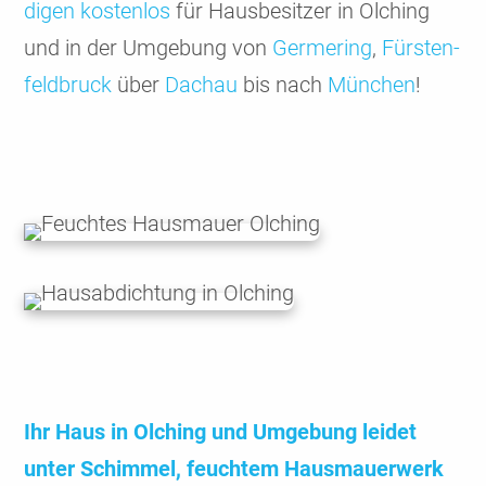
digen kosten­los
für Haus­besitzer in Olching
und in der Umgebung von
Germe­ring
,
Fürsten­
feld­bruck
über
Dachau
bis nach
München
!
Ihr Haus in Olching und Umgebung leidet
unter Schimmel, feuchtem Haus­mauer­werk