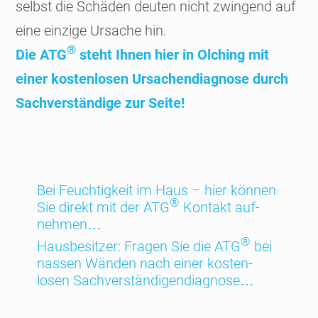
selbst die Schäden deuten nicht zwin­gend auf
eine einzige Ursache hin.
®
Die ATG
steht Ihnen hier in Olching mit
einer kosten­losen Ursachen­diagnose durch
Sach­ver­stän­dige zur Seite!
Bei Feuch­tig­keit im Haus – hier können
®
Sie direkt mit der ATG
Kontakt auf­
nehmen…
®
Haus­besitzer: Fragen Sie die ATG
bei
nassen Wänden nach einer kosten­
losen Sach­ver­stän­digen­diagnose…