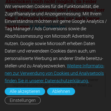
Abschicken noch nicht möglich, da Felder
Wir ver­wen­den Cookies für die Funktio­na­lität, die
noch Fehler aufweisen oder Pflichtfelder leer
Zugriffs­ana­lyse und Anzei­gen­mes­sung. Mit Ihrem
sind. Alternativ können Sie uns auch gerne
Ein­ver­ständ­nis möchten wir gerne Google Analytics /
direkt eine
E-Mail schicken
.
Tag Manager / Ads Con­ver­sions sowie die
Abschluss­mes­sung von Micro­soft Adver­tising
nutzen. Google sowie Micro­soft erheben Daten
Daten und verwendeen Cookies dann auch, um
perso­nali­sierte Wer­bung an ande­rer Stelle bereit­zu­
stel­len und zu Ana­lyse­zwecken.
Wei­tere Infor­matio­
nen zur Ver­wen­dung von Cookies und Ana­lyse­tools
* Diese Angaben benötigen wir, um uns mit unserer
fin­den Sie in unserer Daten­schutz­erklä­rung.
regional zuständigen Zweigstelle bei Ihnen zu
melden.
Alle akzeptieren
Ablehnen
Einstellungen