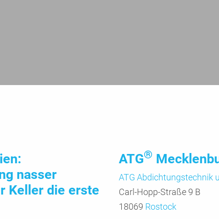
®
ien:
ATG
Mecklenb
ung nasser
ATG Abdichtungs­technik
 Keller die erste
Carl-Hopp-Straße 9 B
18069
Rostock