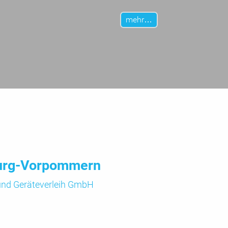
mehr…
urg-Vorpommern
 und
Geräte­verleih GmbH