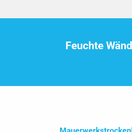
Feuchte Wänd
Mauer­werks­trocken­