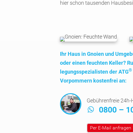
hier schon tausenden Hausbe­si
Ihr Haus in Gnoien und Umge
oder einen feuchten Keller? Ru
®
legungs­spezialisten der ATG
Vorpom­mern kosten­frei an:
Gebührenfreie 24h-H
0800 – 1
Per E-Mail anfragen