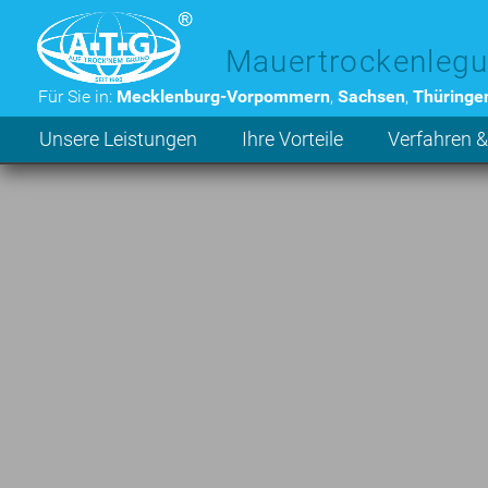
Zum Hauptinhalt der Seite
Mauertrockenlegu
Für Sie in:
Mecklenburg-Vorpommern
,
Sachsen
,
Thüringe
Unsere Leistungen
Ihre Vorteile
Verfahren &