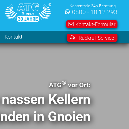
Kostenfreie 24h-Beratung:
0800 - 10 12 293
Kontakt-Formular
Kontakt
Rückruf-Service
®
ATG
vor Ort:
 nassen Kellern
nden in Gnoien