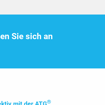
n Sie sich an
®
ektiv mit der ATG