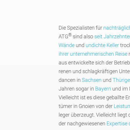
Die Spezia­listen für
nach­träg­li
®
ATG
sind also
seit Jahr­zehnte
Wände
und
undichte Keller
troc
ihrer unter­nehme­rischen Reise
aus entwickelte sich der Betrieb
renen und schlag­kräf­tigen Unt
dancen in
Sachsen
und
Thürig
Jahren sogar in
Bayern
und im 
Viel­leicht ist es diese geballte 
tümer in Gnoien von der
Leis­tu
leger überzeugt. Vielleicht liegt
der nachge­wie­senen
Exper­tise