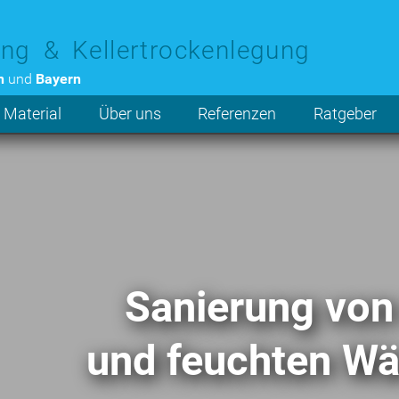
ng & Kellertrockenlegung
n
und
Bayern
 Material
Über uns
Referenzen
Ratgeber
Sanie­rung von
und feuchten Wä