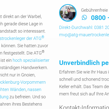
Gebührenfreie 
t direkt an der Warbel,
0800 
h gerade diese Lage in
Direkt-Durchwahl:
0381 20
and­stadt so interes­sant.
mvp@atg-mauertrockenle
®
­trocken­leger der ATG
n können. Sie hatten zuvor
®
 festge­stellt. Die ATG
ist ein
hoch spezia­lisierter
Unverbindlich pe
­ständigen Hand­werkern.
Erfahren Sie wie Ihr Hau
icht nur in Gnoien,
schnell und schonend tro
ecklen­burg-Vorpom­mern
Keller erhält. Das Team d
chten Wänden
,
nassen
mern freut sich auf Ihre A
ldung
zu befreien. Und so
Jahren ihres Bestehens
Kontakt-Informati