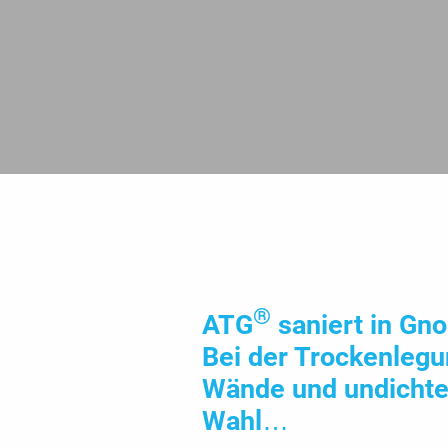
®
ATG
saniert in Gno
Bei der Trocken­leg
Wände und undichter
Wahl…