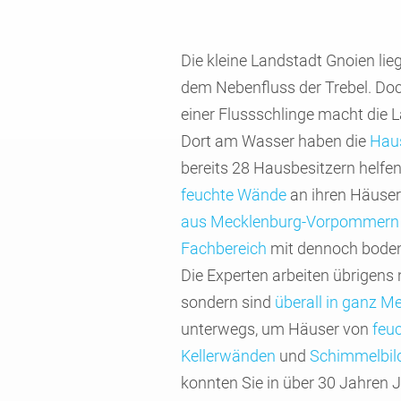
Die kleine Land­stadt Gnoien lieg
dem Neben­fluss der Trebel. Doc
einer Fluss­schlinge macht die L
Dort am Wasser haben die
Haus
bereits 28 Hausbe­sitzern helfe
feuchte Wände
an ihren Häusern
aus Mecklen­burg-Vorpom­mern
Fachbe­reich
mit dennoch boden
Die Experten arbeiten übrigens n
sondern sind
überall in ganz M
unterwegs, um Häuser von
feu
Keller­wänden
und
Schimmel­bi
konnten Sie in über 30 Jahren 