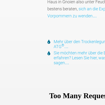
Haus in Gnoien also unter Feuch­t
bestens beraten,
sich an die Ex
Vorpom­mern zu wenden…
Mehr über den Trocken­legun
®
ATG
…
Sie möchten mehr über die 
erfahren? Lesen Sie hier, w
sagen…