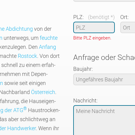
PLZ:
(benötigt *)
Ort:
che Abdich­tung
von der
n
unterw­egs, um
feuchte
Bitte PLZ eingeben.
ken­zulegen. Den
Anfang
machte
Rostock
. Von dort
Anfrage oder Sch
 schnell zu einem erfah­
Baujahr:
er­nehmen mit Depen­
en
sowie seit einigen
Nachbar­land
Öster­reich
.
Nachricht:
Erfah­rung, die Haus­eigen­
®
ng der ATG
Haus­trocken­
 das aber schlicht­weg an
 der Hand­werker
. Wenn ihr