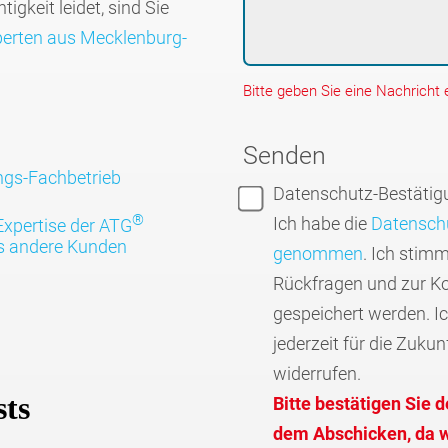
ig­keit leidet, sind Sie
perten aus Mecklen­burg-
Bitte geben Sie eine Nachricht e
Senden
gs-Fachbe­trieb
Datenschutz-Bestätig
®
Ich habe die
Datenschu
Expertise der ATG
as andere Kunden
genommen
. Ich stim
Rückfragen und zur K
gespeichert werden. I
jederzeit für die Zukun
widerrufen.
Bitte bestätigen Sie 
dem Abschicken, da wi