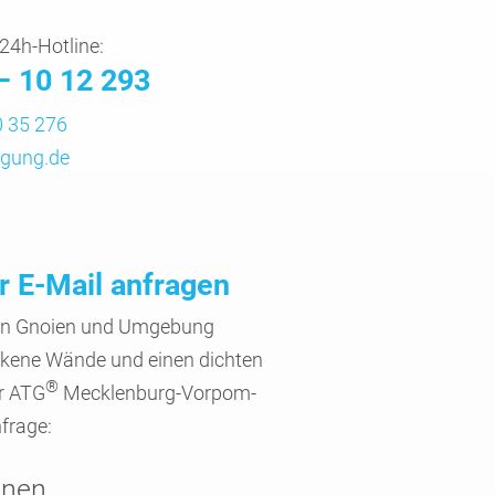
24h-Hotline:
– 10 12 293
 35 276
gung.de
r E-Mail anfragen
s in Gnoien und Umgebung
ckene Wände und einen dichten
®
er ATG
Mecklen­burg-Vorpom­
nfrage:
onen