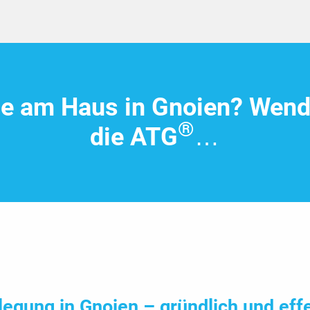
e am Haus in Gnoien? Wende
®
die ATG
…
legung in Gnoien – gründlich und eff