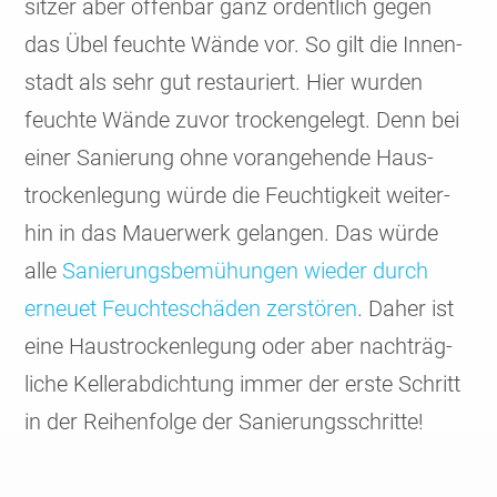
sitzer aber offenbar ganz ordent­lich gegen
das Übel feuchte Wände vor. So gilt die Innen­
stadt als sehr gut restau­riert. Hier wurden
feuchte Wände zuvor trocken­gelegt. Denn bei
einer Sanie­rung ohne voran­gehende Haus­
trocken­legung würde die Feuch­tig­keit weiter­
hin in das Mauer­werk gelan­gen. Das würde
alle
Sanie­rungs­bemü­hungen wieder durch
erneuet Feuchte­schäden zerstören
. Daher ist
eine Haus­trocken­legung oder aber nach­träg­
liche Keller­abdich­tung immer der erste Schritt
in der Reihen­folge der Sanie­rungs­schritte!