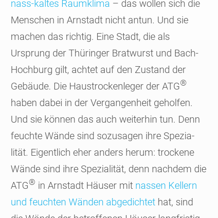
nass-kaltes Raum­klima
– das wollen sich die
Menschen in Arn­stadt nicht antun. Und sie
machen das richtig. Eine Stadt, die als
Ursprung der Thüringer Brat­wurst und Bach-
Hoch­burg gilt, achtet auf den Zustand der
®
Gebäude. Die Haus­trocken­leger der ATG
haben dabei in der Vergan­gen­heit geholfen.
Und sie können das auch weiter­hin tun. Denn
feuchte Wände sind sozu­sagen ihre Spezia­
lität. Eigent­lich eher anders herum: trockene
Wände sind ihre Spezia­lität, denn nach­dem die
®
ATG
in Arn­stadt Häuser mit
nassen Kellern
und feuchten Wänden abge­dichtet
hat, sind