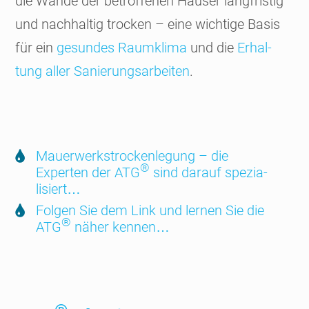
die Wände der betrof­fenen Häuser lang­fristig
und nach­haltig trocken – eine wichtige Basis
für ein
gesundes Raum­klima
und die
Erhal­
tung aller Sanie­rungs­arbeiten
.
Mauer­werks­trocken­legung – die
®
Experten der ATG
sind darauf spezia­
lisiert…
Folgen Sie dem Link und lernen Sie die
®
ATG
näher kennen…