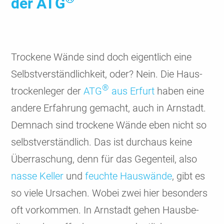
der ATG
Trockene Wände sind doch eigent­lich eine
Selbst­ver­ständ­lich­keit, oder? Nein. Die Haus­
®
trocken­leger der
ATG
aus Erfurt
haben eine
andere Erfah­rung gemacht, auch in Arn­stadt.
Demnach sind trockene Wände eben nicht so
selbst­ver­ständ­lich. Das ist durch­aus keine
Überra­schung, denn für das Gegen­teil, also
nasse Keller
und
feuchte Haus­wände
, gibt es
so viele Ursachen. Wobei zwei hier beson­ders
oft vorkom­men. In Arnstadt gehen Hausbe­