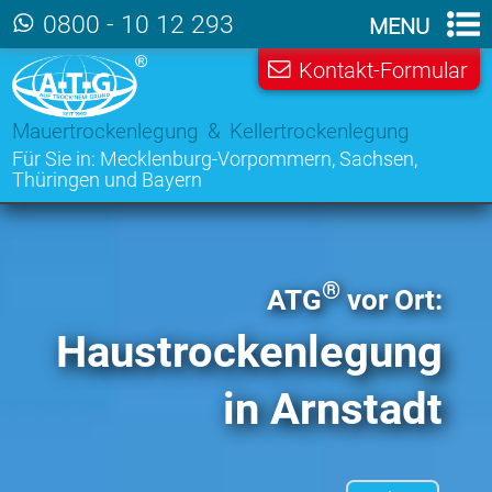
Zum Hauptinhalt der Seite
0800 - 10 12 293
MENU
Kontakt-Formular
Mauertrockenlegung & Kellertrockenlegung
Für Sie in:
Mecklenburg-Vorpommern
,
Sachsen
,
Thüringen
und
Bayern
®
ATG
vor Ort:
Haustrocken­legung
in Arnstadt