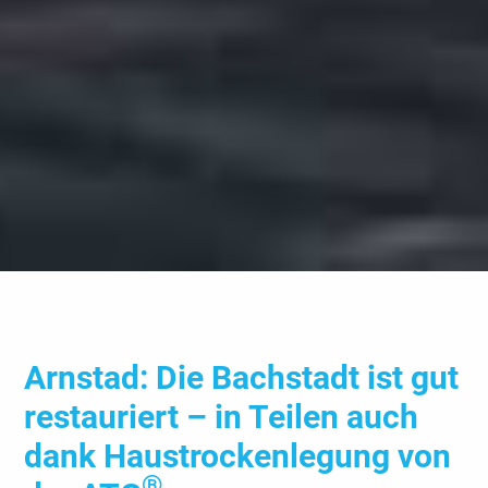
Arnstad: Die Bach­stadt ist gut
restau­riert – in Teilen auch
dank Haus­trocken­legung von
®