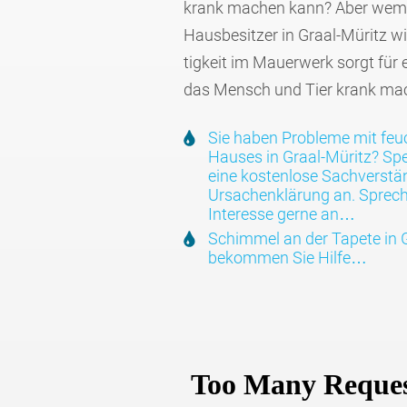
krank machen kann? Aber wem e
Hausbe­sitzer in Graal-Müritz w
tig­keit im Mauer­werk sorgt für 
das Mensch und Tier krank ma
Sie haben Probleme mit feu
Hauses in Graal-Müritz? Spe
eine kosten­lose Sachver­stä
Ursachen­klä­rung an. Sprech
Interesse gerne an…
Schimmel an der Tapete in G
bekommen Sie Hilfe…