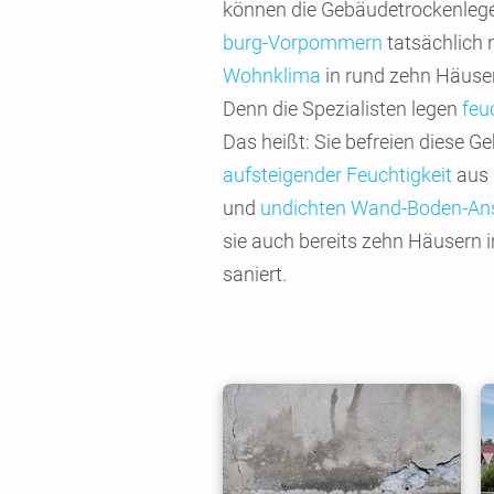
können die Gebäude­trocken­leg
burg-Vorpom­mern
tat­säch­lich
Wohn­klima
in rund zehn Häuser
Denn die Spezia­listen legen
feu
Das heißt: Sie befreien diese 
aufstei­gender Feuch­tig­keit
aus
und
undich­ten Wand-Boden-Ans
sie auch bereits zehn Häusern i
saniert.