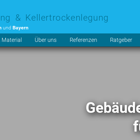
ng & Kellertrockenlegung
n
und
Bayern
 Material
Über uns
Referenzen
Ratgeber
Gebäude
f