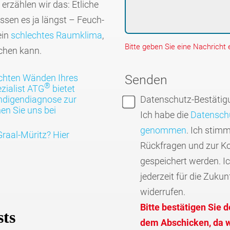
rzählen wir das: Etliche
issen es ja längst – Feuch­
ein
schlech­tes Raum­klima
,
Bitte geben Sie eine Nachricht e
chen kann.
chten Wänden Ihres
Senden
®
zialist ATG
bietet
Datenschutz-Bestätig
ndigen­diagnose zur
en Sie uns bei
Ich habe die
Datenschu
genommen
. Ich stim
raal-Müritz? Hier
Rückfragen und zur K
gespeichert werden. I
jederzeit für die Zukun
widerrufen.
Bitte bestätigen Sie 
dem Abschicken, da wi