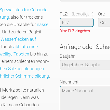
Spezia­listen für Gebäude­
PLZ:
(benötigt *)
Ort:
­tung
, also für trockene
ben die Ursache für
nasse
Bitte PLZ eingeben.
k
. Und zu deren Begleit­
r
Wasser­flecken auf
Anfrage oder Sch
nd auch
abblät­ternde
wellige Tapeten
bis hin zu
Baujahr:
n einem schlech­ten Wohn­
hen Salz­aus­blü­hungen
hr­licher Schimmel­bildung
.
Nachricht:
-Müritz sollte natür­lich
ude legen. Denn was
s Klima in Gebäu­den