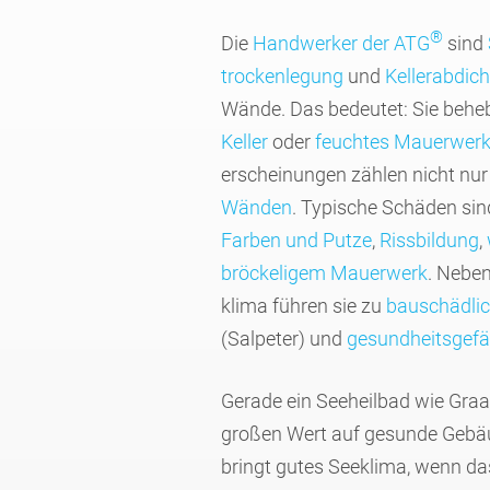
®
Die
Hand­werker der ATG
sind
trocken­legung
und
Keller­abdich
Wände. Das bedeutet: Sie behe
Keller
oder
feuchtes Mauerwer
erschei­nungen zählen nicht nu
Wänden
. Typische Schäden si
Farben und Putze
,
Riss­bil­dung
,
bröcke­ligem Mauer­werk
. Nebe
klima führen sie zu
bauschäd­lic
(Salpeter) und
gesund­heits­gefä
Gerade ein See­heil­bad wie Graal
großen Wert auf gesunde Gebä
bringt gutes See­klima, wenn da