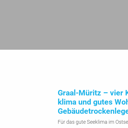
Graal-Müritz – vier 
klima und gutes Woh
Gebäude­trocken­leg
Für das gute See­klima im Ostsee