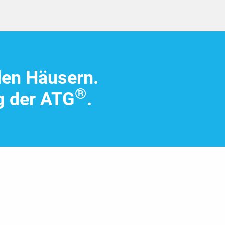
den Häusern.
®
g der ATG
.