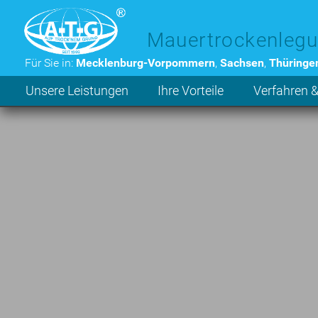
Zum Hauptinhalt der Seite
Mauertrockenlegu
Für Sie in:
Mecklenburg-Vorpommern
,
Sachsen
,
Thüringe
Unsere Leistungen
Ihre Vorteile
Verfahren &