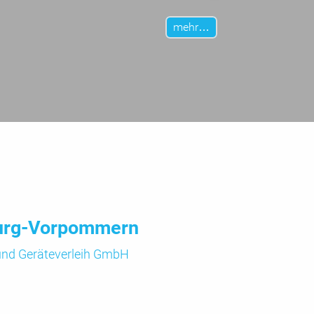
mehr…
urg-Vorpommern
 und
Geräte­verleih GmbH