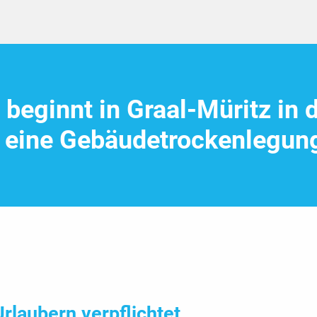
 beginnt in Graal-Müritz in 
 eine Gebäude­trocken­legun
rlaubern verpflichtet