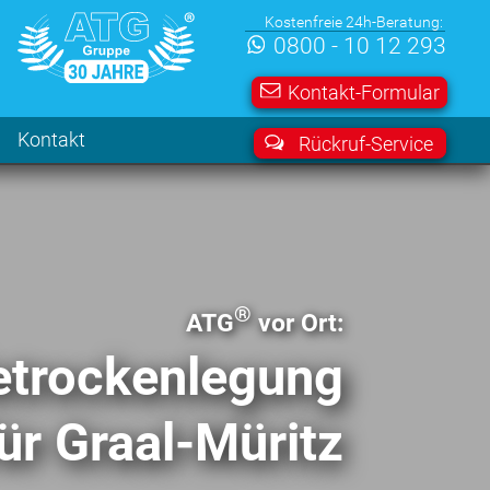
Kostenfreie 24h-Beratung:
0800 - 10 12 293
Kontakt-Formular
Kontakt
Rückruf-Service
®
ATG
vor Ort:
­trocken­legung
ür Graal-Müritz