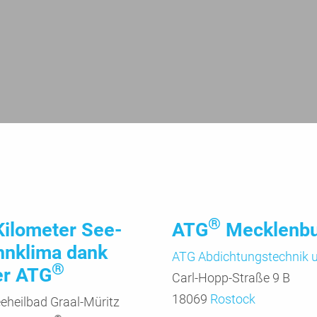
®
Kilometer See­
ATG
Mecklenb
n­klima dank
ATG Abdichtungs­technik
®
er ATG
Carl-Hopp-Straße 9 B
18069
Rostock
­heil­bad Graal-Müritz