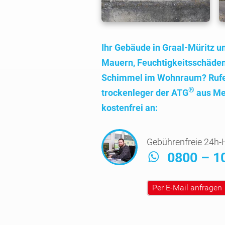
Ihr Gebäude in Graal-Müritz 
Mauern, Feuch­tig­keits­schäde
Schimmel im Wohn­raum? Rufe
®
trocken­leger der ATG
aus Me
kosten­frei an:
Gebührenfreie 24h-H
0800 – 1
Per E-Mail anfragen