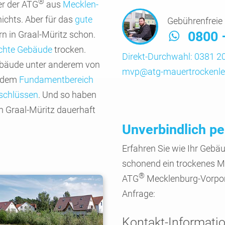
®
er der ATG
aus
Mecklen­
 nichts. Aber für das
gute
Gebührenfreie 
0800 
n in Graal-Müritz schon.
chte Gebäude
trocken.
Direkt-Durchwahl:
0381 20
Gebäude unter anderem von
mvp@atg-mauertrockenle
 dem
Funda­ment­bereich
chlüs­sen
. Und so haben
n Graal-Müritz dauer­haft
Unverbindlich pe
Erfahren Sie wie Ihr Gebäu
schonend ein trockenes M
®
ATG
Mecklen­burg-Vorpom
Anfrage:
Kontakt-Informati