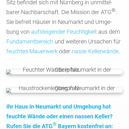
Sitz befindet sich mit Nürn­berg in unmit­tel­
®
barer Nach­bar­schaft. Die Mission der ATG
:
Sie befreit Häuser in Neumarkt und Umge­
bung von
aufstei­gender Feuch­tig­keit
aus dem
Funda­ment­bereich
und weiteren Ursachen für
feuchtes Mauer­werk
oder
nasse Keller­wände
.
Ihr Haus in Neumarkt und Umgebung hat
feuchte Wände oder einen nassen Keller?
®
Rufen Sie die ATG
Bayern kostenfrei an: