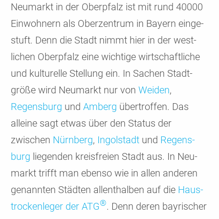
Neumarkt in der Ober­pfalz ist mit rund 40000
Ein­woh­nern als Ober­zen­trum in Bayern einge­
stuft. Denn die Stadt nimmt hier in der west­
lichen Ober­pfalz eine wich­tige wirt­schaft­liche
und kultu­relle Stel­lung ein. In Sachen Stadt­
größe wird Neumarkt nur von
Weiden
,
Regens­burg
und
Amberg
über­trof­fen. Das
alleine sagt etwas über den Status der
zwischen
Nürn­berg
,
Ingol­stadt
und
Regens­
burg
liegenden kreis­freien Stadt aus. In Neu­
markt trifft man ebenso wie in allen anderen
genann­ten Städten allent­halben auf die
Haus­
®
trocken­leger der ATG
. Denn deren bayrischer