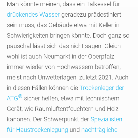
Man könnte meinen, dass ein Tal­kessel für
drückendes Wasser
geradezu prädes­tiniert
sein muss, das Gebäude etwa mit Keller in
Schwie­rig­keiten bringen könnte. Doch ganz so
pauschal lässt sich das nicht sagen. Gleich­
wohl ist auch Neumarkt in der Ober­pfalz
immer wieder von Hoch­wassern betroffen,
meist nach Unwetter­lagen, zuletzt 2021. Auch
in diesen Fällen können die
Trocken­leger der
®
ATG
sicher helfen, etwa mit tech­nischem
Gerät, wie Raumluft­ent­feuchtern und Heiz­
kanonen. Der Schwer­punkt der
Spezia­listen
für Haus­trocken­legung
und
nach­träg­liche