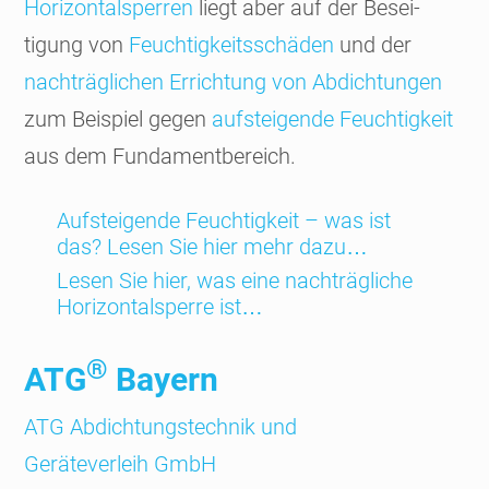
Hori­zontal­sperren
liegt aber auf der Besei­
tigung von
Feuchtig­keits­schäden
und der
nachträg­lichen Errich­tung von Abdich­tungen
zum Beispiel gegen
aufstei­gende Feuchtig­keit
aus dem Funda­ment­bereich.
Aufstei­gende Feuch­tig­keit – was ist
das? Lesen Sie hier mehr dazu…
Lesen Sie hier, was eine nach­träg­liche
Hori­zontal­sperre ist…
®
ATG
Bayern
ATG Abdichtungs­technik und
Geräteverleih GmbH