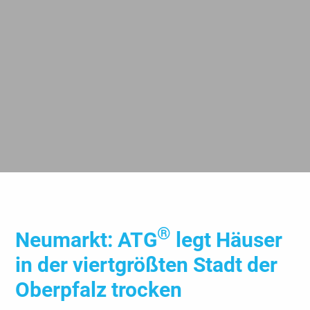
®
Neumarkt: ATG
legt Häuser
in der viert­größten Stadt der
Ober­pfalz trocken