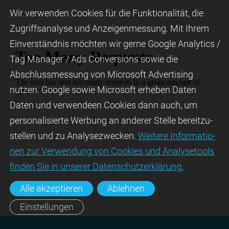
Wir ver­wen­den Cookies für die Funktio­na­lität, die
Zugriffs­ana­lyse und Anzei­gen­mes­sung. Mit Ihrem
Ein­ver­ständ­nis möchten wir gerne Google Analytics /
Tag Manager / Ads Con­ver­sions sowie die
Abschluss­mes­sung von Micro­soft Adver­tising
nutzen. Google sowie Micro­soft erheben Daten
Daten und verwendeen Cookies dann auch, um
perso­nali­sierte Wer­bung an ande­rer Stelle bereit­zu­
stel­len und zu Ana­lyse­zwecken.
Wei­tere Infor­matio­
nen zur Ver­wen­dung von Cookies und Ana­lyse­tools
fin­den Sie in unserer Daten­schutz­erklä­rung.
Alle akzeptieren
Ablehnen
Einstellungen