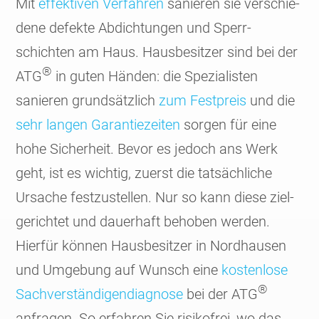
Mit
effek­tiven Verfah­ren
sanie­ren sie verschie­
dene defekte Abdich­tungen und Sperr­
schichten am Haus. Hausbe­sitzer sind bei der
®
ATG
in guten Händen: die Spezia­listen
sanieren grund­sätz­lich
zum Fest­preis
und die
sehr langen Garantie­zeiten
sorgen für eine
hohe Sicher­heit. Bevor es jedoch ans Werk
geht, ist es wichtig, zuerst die tatsäch­liche
Ursache fest­zustel­len. Nur so kann diese ziel­
gerichtet und dauer­haft beho­ben werden.
Hierfür können Hausbe­sitzer in Nord­hausen
und Umge­bung auf Wunsch eine
kosten­lose
®
Sach­ver­stän­digen­diagnose
bei der ATG
anfragen. So erfahren Sie risiko­frei, wo das