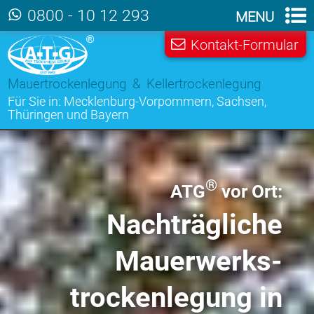
Zum Hauptinhalt der Seite
0800 - 10 12 293
MENU
Kontakt-Formular
Mauertrockenlegung & Kellertrockenlegung
Für Sie in:
Mecklenburg-Vorpommern
,
Sachsen
,
Thüringen
und
Bayern
®
ATG
vor Ort:
Nachträgliche
Mauer­werks­
trocken­legung
in