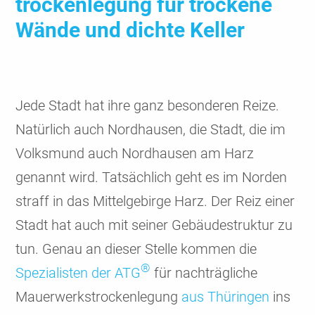
trocken­legung für trockene
Wände und dichte Keller
Jede Stadt hat ihre ganz beson­deren Reize.
Natür­lich auch Nord­hausen, die Stadt, die im
Volks­mund auch Nord­hausen am Harz
genannt wird. Tatsäch­lich geht es im Norden
straff in das Mittel­gebirge Harz. Der Reiz einer
Stadt hat auch mit seiner Gebäude­struktur zu
tun. Genau an dieser Stelle kommen die
®
Spezia­listen der ATG
für nach­träg­liche
Mauer­werks­trocken­legung
aus Thüringen
ins