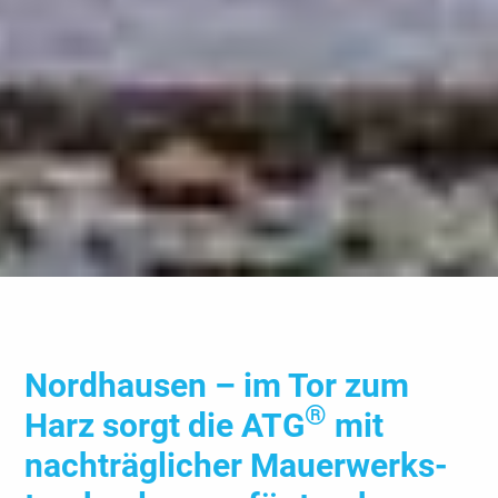
Nord­hausen – im Tor zum
®
Harz sorgt die ATG
mit
nach­träg­licher Mauer­werks­