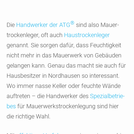
®
Die
Hand­werker der ATG
sind also Mauer­
trocken­leger, oft auch
Haus­trocken­leger
genannt. Sie sorgen dafür, dass Feuch­tig­keit
nicht mehr in das Mauer­werk von Gebäuden
gelangen kann. Genau das macht sie auch für
Hausbe­sitzer in Nord­hausen so interes­sant.
Wo immer nasse Keller oder feuchte Wände
auf­treten – die Hand­werker des
Spezial­betrie­
bes
für Mauer­werks­trocken­legung sind hier
die richtige Wahl.