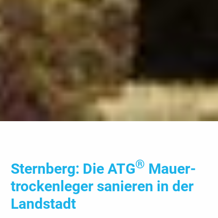
®
Stern­berg: Die ATG
Mauer­
trocken­leger sanieren in der
Landstadt