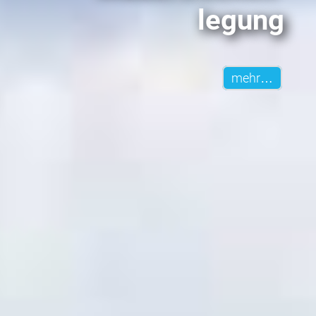
legung
mehr…