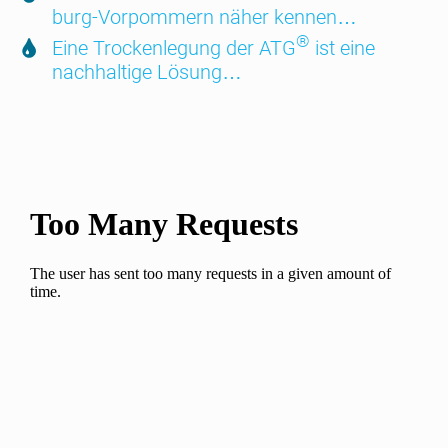
burg-Vorpom­mern näher kennen…
®
Eine Trocken­legung der ATG
ist eine
nach­hal­tige Lösung…