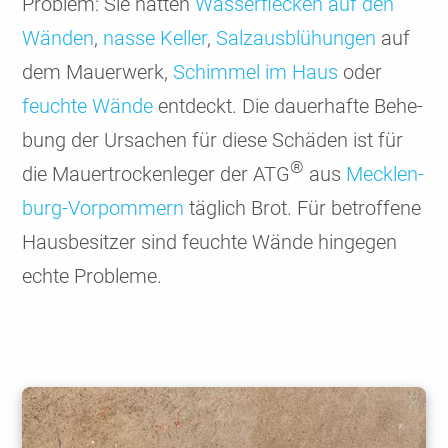
Problem: Sie hatten
Wasser­flecken auf den
Wänden
,
nasse Keller
,
Salzaus­blü­hungen
auf
dem Mauer­werk,
Schimmel im Haus
oder
feuchte Wände
entdeckt. Die dauer­hafte Behe­
bung der Ursachen für diese Schäden ist für
®
die Mauer­trocken­leger der ATG
aus
Mecklen­
burg-Vorpom­mern
täglich Brot. Für betrof­fene
Hausbe­sitzer sind feuchte Wände hin­gegen
echte Probleme.