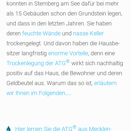
konnten in Stern­berg am See dafür bei mehr
als 15 Gebäuden schon den Grund­stein legen,
und dass in den letzten Jahren. Sie haben
deren
feuchte Wände
und
nasse Keller
trocken­gelegt. Und davon haben die Hausbe­
sitzer lang­fris­tig
enorme Vor­teile
, denn eine
®
Trocken­legung der ATG
wirkt sich nach­hal­tig
positiv auf das Haus, die Bewohner und deren
Geld­beutel aus. Warum das so ist,
erläu­tern
wir Ihnen im Fol­genden…
®
Hier lernen Sie die ATG
aus Mecklen­