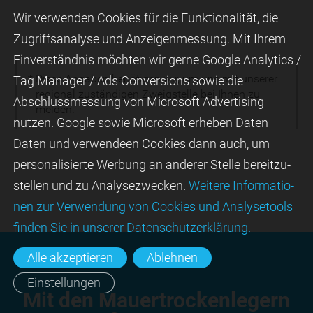
Wir ver­wen­den Cookies für die Funktio­na­lität, die
Zugriffs­ana­lyse und Anzei­gen­mes­sung. Mit Ihrem
Ein­ver­ständ­nis möchten wir gerne Google Analytics /
* Diese Angaben benötigen wir, um uns mit unserer
Tag Manager / Ads Con­ver­sions sowie die
regional zuständigen Zweigstelle bei Ihnen zu
Abschluss­mes­sung von Micro­soft Adver­tising
melden.
nutzen. Google sowie Micro­soft erheben Daten
Daten und verwendeen Cookies dann auch, um
perso­nali­sierte Wer­bung an ande­rer Stelle bereit­zu­
stel­len und zu Ana­lyse­zwecken.
Wei­tere Infor­matio­
nen zur Ver­wen­dung von Cookies und Ana­lyse­tools
fin­den Sie in unserer Daten­schutz­erklä­rung.
Alle akzeptieren
Ablehnen
Einstellungen
Mit den Mauer­trocken­legern