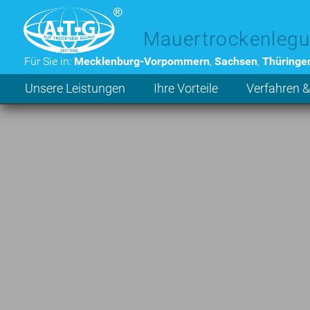
Zum Hauptinhalt der Seite
Mauertrockenlegu
Für Sie in:
Mecklenburg-Vorpommern
,
Sachsen
,
Thüringe
Unsere Leistungen
Ihre Vorteile
Verfahren &