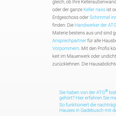
gleich, ob Ihre Keller­außen­wan
oder der ganze
Keller nass
ist o
Erdge­schoss oder
Schimmel in
finden: Die
Hand­werker der AT
Materie bestens aus und sind 
Ansprech­partner
für alle Hausbe
Vorpom­mern
. Mit den Profis kö
keit im Mauer­werk oder undich
zurück­lehnen. Die Hausab­dich
®
Sie haben von der ATG
bis
gehört? Hier erfahren Sie 
So funktio­niert die nach­träg
Hauses in Gade­busch mit d