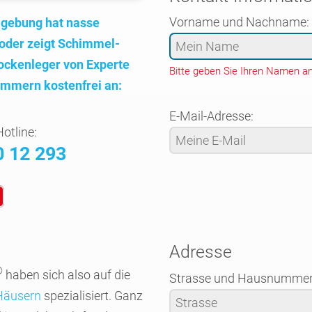
Vorname und Nachname:
mgebung hat nasse
 oder zeigt Schimmel­
ocken­leger von Experte
Bitte geben Sie Ihren Namen an
­mern kosten­frei an:
E-Mail-Adresse:
otline:
0 12 293
Adresse
®
haben sich also auf die
Strasse und Hausnummer
 Häusern
spezia­lisiert. Ganz