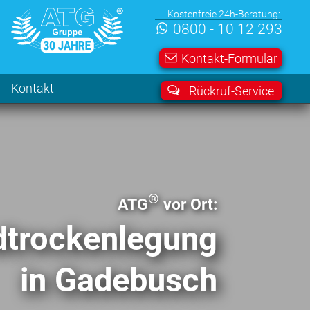
Kostenfreie 24h-Beratung:
0800 - 10 12 293
Kontakt-Formular
Kontakt
Rückruf-Service
®
ATG
vor Ort:
trocken­legung
in Gadebusch