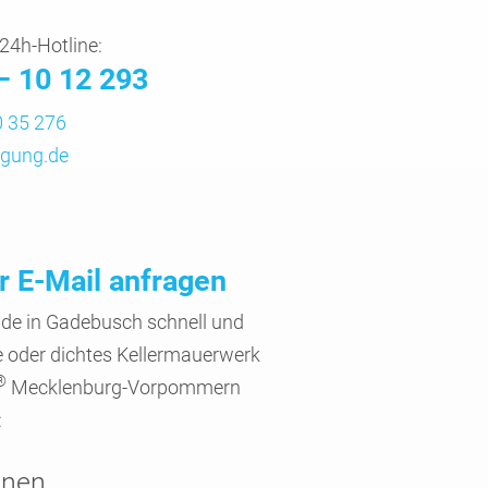
24h-Hotline:
– 10 12 293
 35 276
gung.de
r E-Mail anfragen
ude in Gade­busch schnell und
oder dichtes Keller­mauer­werk
®
Mecklen­burg-Vorpom­mern
:
onen