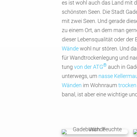
es ist wohl auch das Land mit 
schönsten Seen. Die Stadt Gade­
mit zwei Seen. Und gerade die
zu einem Ort, an dem man gerne 
dieser Lebens­quali­tät oder der
Wände
wohl nur stören. Und d
für Wand­trocken­legung und nach
®
tung
von der ATG
auch in Gad
unter­wegs, um
nasse Keller­ma
Wänden
im Wohn­raum
trocken
banal, ist aber eine wichtige 