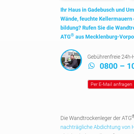
Ihr Haus in Gade­busch und U
Wände, feuchte Keller­mauern
bildung? Rufen Sie die Wand­tr
®
ATG
aus Mecklen­burg-Vorpom
Gebührenfreie 24h-H
0800 – 1
Per E-Mail anfragen
Die Wand­trocken­leger der ATG
nach­träg­liche Abdich­tung von