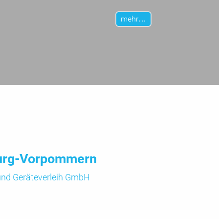
mehr…
urg-Vorpommern
 und
Geräte­verleih GmbH