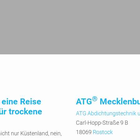
®
eine Reise
ATG
Mecklenb
ür trockene
ATG Abdichtungs­technik
Carl-Hopp-Straße 9 B
18069
Rostock
nicht nur Küsten­land, nein,