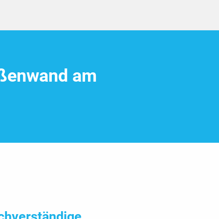
ußenwand am
chver­ständige