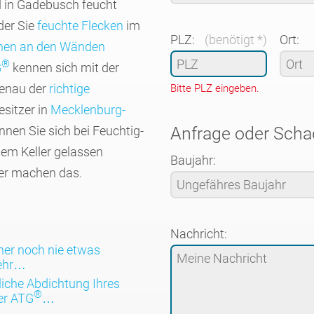
d in Gade­busch feucht
der Sie
feuchte Flecken
im
PLZ:
(benötigt *)
Ort:
nen an den Wänden
®
G
kennen sich mit der
genau der
richtige
Bitte PLZ eingeben.
­sitzer in
Mecklen­burg-
nnen Sie sich bei Feuch­tig­
Anfrage oder Sch
tem Keller gelassen
Baujahr:
ter machen das.
Nachricht:
her noch nie etwas
mehr…
­liche Abdich­tung Ihres
®
er ATG
…