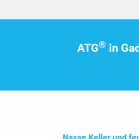
®
ATG
in Ga
Nasse Keller und fe