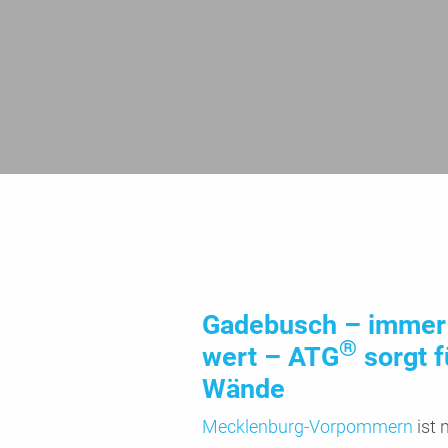
Gadebusch – immer 
®
wert – ATG
sorgt f
Wände
Mecklen­burg-Vorpom­mern
ist 