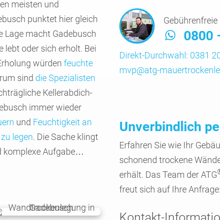
den meisten und
busch punktet hier gleich
Gebührenfreie 
0800 
se Lage macht Gade­busch
lebt oder sich erholt. Bei
Direkt-Durchwahl:
0381 20
 Erho­lung würden
feuchte
mvp@atg-mauertrockenle
arum sind
die Spezia­listen
­träg­liche Keller­abdich­
e­busch immer wieder
uern
und
Feuch­tig­keit an
Unverbindlich pe
 zu legen
. Die Sache klingt
Erfahren Sie wie Ihr Gebä
und komplexe Aufgabe…
schonend trockene Wände 
erhält. Das Team der ATG
freut sich auf Ihre Anfrage
Kontakt-Informati