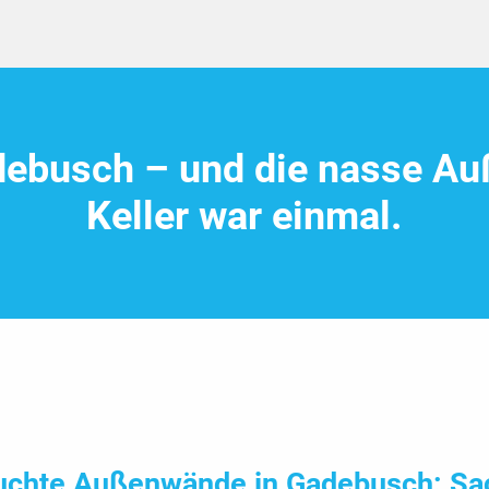
debusch – und die nasse A
Keller war einmal.
uchte Außen­wände in Gade­busch: Sa