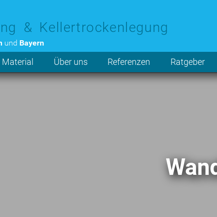
ng & Kellertrockenlegung
n
und
Bayern
 Material
Über uns
Referenzen
Ratgeber
Wand