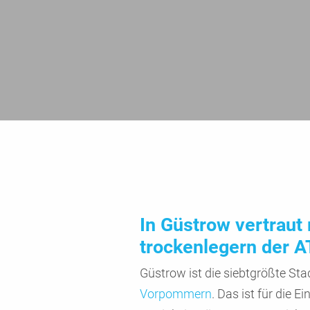
In Güstrow vertraut
trocken­legern der 
Güstrow ist die siebt­größte Sta
Vorpom­mern
. Das ist für die E