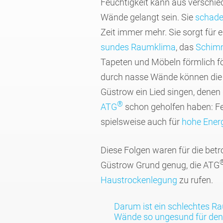
Feuch­tig­keit kann aus verschie
Wände gelangt sein. Sie
schade
Zeit immer mehr. Sie sorgt für 
sundes Raum­klima
, das
Schimm
Tapeten und Möbeln förm­lich fö
durch nasse Wände können die v
Güstrow ein Lied singen, denen
®
ATG
schon geholfen haben: F
spiels­weise auch für
hohe Energ
Diese Folgen waren für die betro
Güstrow Grund genug, die ATG
Haus­trocken­legung
zu rufen.
Darum ist ein schlechtes R
Wände so ungesund für d