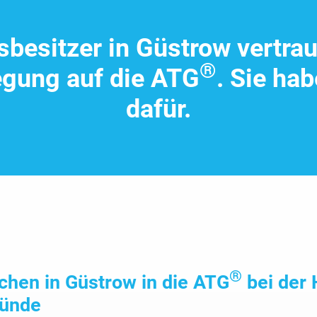
sbe­sitzer in Güstrow vertrau
®
egung auf die ATG
. Sie ha
dafür.
®
hen in Güstrow in die ATG
bei der 
ründe