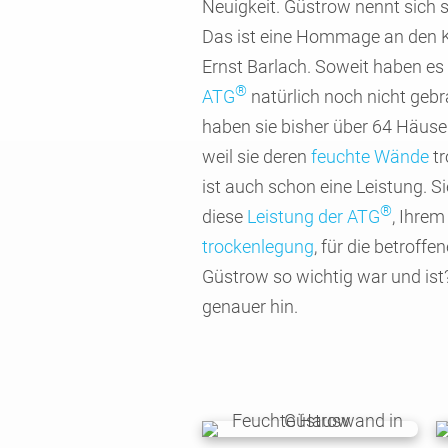
Neuig­keit. Güstrow nennt sich s
Das ist eine Hom­mage an den K
Ernst Barlach. Soweit haben es
®
ATG
natür­lich noch nicht gebr
haben sie bisher über 64 Häus
weil sie deren
feuchte Wände
tr
ist auch schon eine Leis­tung. S
®
diese
Leis­tung der ATG
, Ihre
trocken­legung
, für die betrof­f
Güstrow so wichtig war und ist
genauer hin.