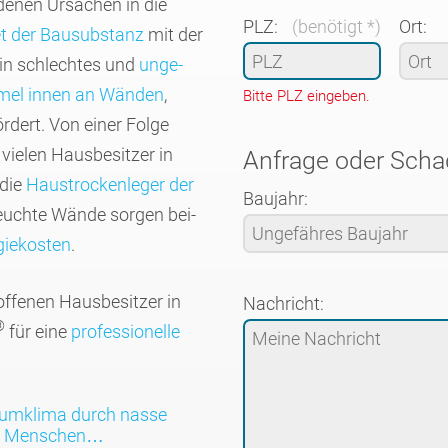
­denen Ursachen in die
PLZ:
(benötigt *)
Ort:
t der Bausubs­tanz
mit der
ein schlechtes und
unge­
el innen an Wänden
,
Bitte PLZ eingeben.
rdert. Von einer Folge
ielen Hausbe­sitzer in
Anfrage oder Sch
 die
Haus­trocken­leger der
Baujahr:
euchte Wände sorgen bei­
ie­kosten
.
f­fenen Hausbe­sitzer in
Nachricht:
®
für eine
profes­sionelle
aum­klima durch nasse
en Menschen…