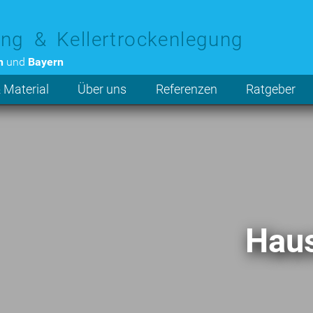
ng & Kellertrockenlegung
n
und
Bayern
 Material
Über uns
Referenzen
Ratgeber
Haus