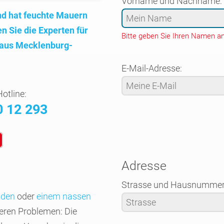
Vorname und Nachname:
nd hat feuchte Mauern
n Sie die Experten für
Bitte geben Sie Ihren Namen an
aus Mecklen­burg-
E-Mail-Adresse:
otline:
0 12 293
Adresse
Strasse und Hausnummer
nden
oder
einem nassen
reren Problemen: Die