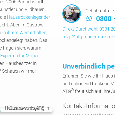
eit 2006 Barlach­stadt.
ünstler und Bild­hauer
Gebührenfreie 
 die
Haus­trocken­leger der
0800 
acht. Aber: In Güstrow
Direkt-Durchwahl:
0381 20
er
in ihrem Wert erhal­ten
,
mvp@atg-mauertrockenle
ocken­gelegt haben. Das
ie fragen sich, warum
m
Exper­ten für Mauer­
enen Hausbe­sitzer in
Unverbindlich pe
? Schauen wir mal
Erfahren Sie wie Ihr Haus
und schonend trockene Mau
®
ATG
freut sich auf Ihre A
Kontakt-Informati