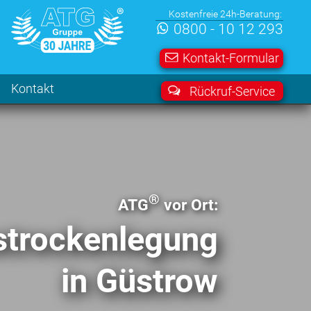
Kostenfreie 24h-Beratung:
0800 - 10 12 293
Kontakt-Formular
Kontakt
Rückruf-Service
®
ATG
vor Ort:
­trocken­legung
in Güstrow