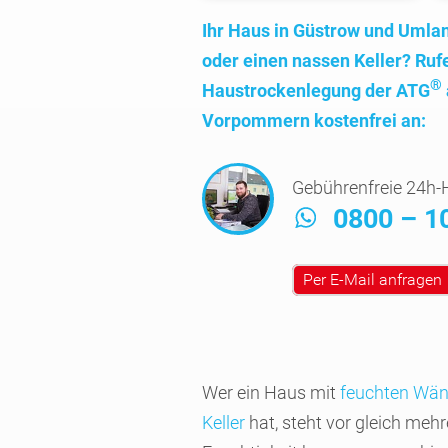
Ihr Haus in Güstrow und Umla
oder einen nassen Keller? Rufe
®
Haus­trocken­legung der ATG
Vorpom­mern kosten­frei an:
Gebührenfreie 24h-H
0800 – 1
Per E-Mail anfragen
Wer ein Haus mit
feuchten Wä
Keller
hat, steht vor gleich meh