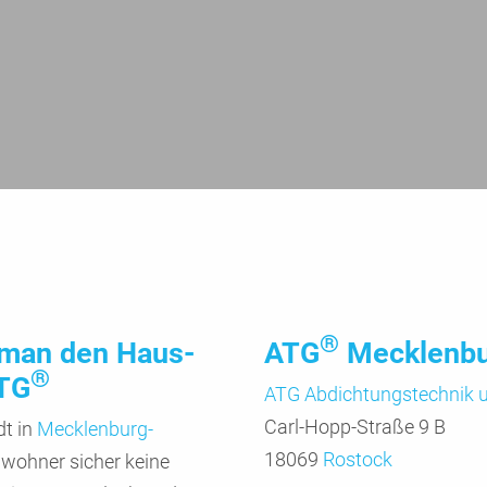
®
 man den Haus­
ATG
Mecklenb
®
ATG
ATG Abdichtungs­technik
Carl-Hopp-Straße 9 B
dt in
Mecklen­burg-
18069
Rostock
inwoh­ner sicher keine