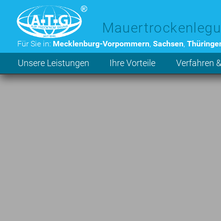
Zum Hauptinhalt der Seite
Mauertrockenlegu
Für Sie in:
Mecklenburg-Vorpommern
,
Sachsen
,
Thüringe
Unsere Leistungen
Ihre Vorteile
Verfahren &