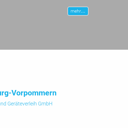
mehr…
urg-Vorpommern
 und
Geräte­verleih GmbH