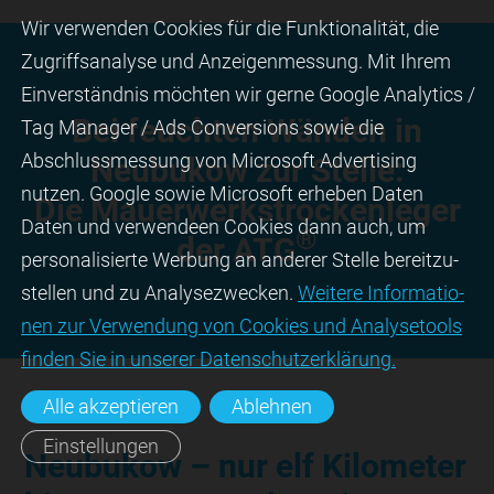
Wir ver­wen­den Cookies für die Funktio­na­lität, die
Zugriffs­ana­lyse und Anzei­gen­mes­sung. Mit Ihrem
Ein­ver­ständ­nis möchten wir gerne Google Analytics /
Bei feuchten Wänden in
Tag Manager / Ads Con­ver­sions sowie die
Abschluss­mes­sung von Micro­soft Adver­tising
Neubukow zur Stelle:
nutzen. Google sowie Micro­soft erheben Daten
Die Mauerwerks­trockenleger
Daten und verwendeen Cookies dann auch, um
®
der ATG
perso­nali­sierte Wer­bung an ande­rer Stelle bereit­zu­
stel­len und zu Ana­lyse­zwecken.
Wei­tere Infor­matio­
nen zur Ver­wen­dung von Cookies und Ana­lyse­tools
fin­den Sie in unserer Daten­schutz­erklä­rung.
Alle akzeptieren
Ablehnen
Einstellungen
Neubukow – nur elf Kilometer