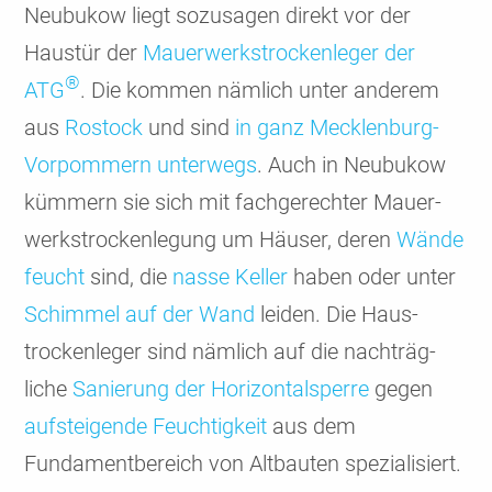
Neubukow liegt sozu­sagen direkt vor der
Haustür der
Mauer­werks­trocken­leger der
®
ATG
. Die kommen nämlich unter anderem
aus
Rostock
und sind
in ganz Mecklen­burg-
Vorpom­mern unter­wegs
. Auch in Neubu­kow
kümmern sie sich mit fachge­rechter Mauer­
werks­trocken­legung um Häuser, deren
Wände
feucht
sind, die
nasse Keller
haben oder unter
Schimmel auf der Wand
leiden. Die Haus­
trocken­leger sind nämlich auf die nach­träg­
liche
Sanie­rung der Hori­zontal­sperre
gegen
aufstei­gende Feuch­tig­keit
aus dem
Fundament­bereich von Altbauten spezia­lisiert.