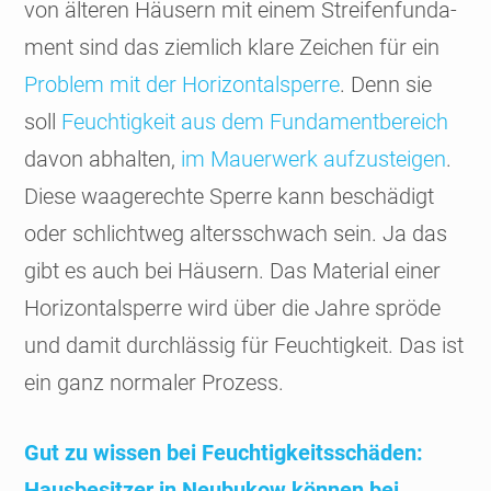
von älteren Häusern mit einem Streifen­funda­
ment sind das ziemlich klare Zeichen für ein
Problem mit der Hori­zontal­sperre
. Denn sie
soll
Feuch­tig­keit aus dem Fundament­bereich
davon abhalten,
im Mauer­werk aufzu­steigen
.
Diese waage­rechte Sperre kann beschädigt
oder schlicht­weg alters­schwach sein. Ja das
gibt es auch bei Häusern. Das Material einer
Hori­zontal­sperre wird über die Jahre spröde
und damit durch­lässig für Feuch­tig­keit. Das ist
ein ganz normaler Prozess.
Gut zu wissen bei Feuch­tig­keits­schäden:
Hausbe­sitzer in Neubukow können bei