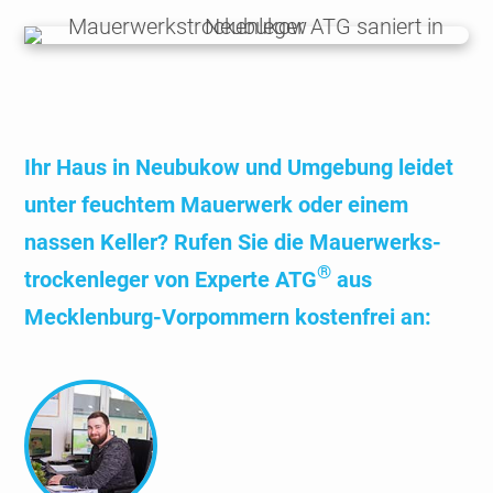
Ihr Haus in Neu­bukow und Umgebung leidet
unter feuchtem Mauer­werk oder einem
nassen Keller? Rufen Sie die Mauer­werks­
®
trocken­leger von Experte ATG
aus
Mecklen­burg-Vorpom­mern kosten­frei an: