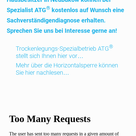
®
Spezia­list ATG
kosten­los auf Wunsch eine
Sach­ver­stän­digen­diagnose erhalten.
Sprechen Sie uns bei Interesse gerne an!
®
Trocken­legungs-Spezial­betrieb ATG
stellt sich Ihnen hier vor…
Mehr über die Hori­zontal­sperre können
Sie hier nachlesen…