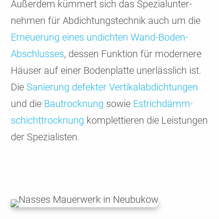
Außerdem kümmert sich das Spezial­unter­
nehmen für Abdich­tungs­technik auch um die
Erneue­rung eines undichten Wand-Boden-
Abschlusses
, dessen Funktion für modernere
Häuser auf einer Boden­platte uner­läss­lich ist.
Die
Sanie­rung defek­ter Verti­kal­abdich­tungen
und die
Bau­trock­nung
sowie
Estrich­dämm­
schicht­trocknung
komplet­tieren die Leis­tungen
der Spezia­listen.