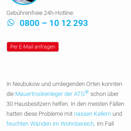
Gebührenfreie 24h-Hotline:
0800 – 10 12 293
Per E-Mail anfragen
In Neubukow und umlie­genden Orten konnten
®
die
Mauer­trocken­leger der ATG
schon über
30 Hausbe­sitzern helfen. In den meisten Fällen
hatten diese Probleme mit
nassen Kellern
und
feuchten Wänden im Wohn­bereich
. Im Fall