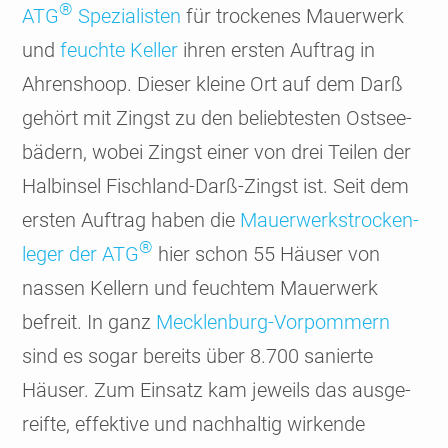
®
ATG
Spezia­listen
für trockenes Mauer­werk
und
feuchte Keller
ihren ersten Auftrag in
Ahrens­hoop. Dieser kleine Ort auf dem Darß
gehört mit Zingst zu den belieb­testen Ostsee­
bädern, wobei Zingst einer von drei Teilen der
Halb­insel Fisch­land-Darß-Zingst ist. Seit dem
ersten Auftrag haben die
Mauer­werks­trocken­
®
leger der ATG
hier schon 55 Häuser von
nassen Kellern und feuchtem Mauer­werk
befreit. In ganz
Mecklenburg-Vorpommern
sind es sogar bereits über 8.700 sanierte
Häuser. Zum Einsatz kam jeweils das ausge­
reifte, effek­tive und nach­haltig wirkende