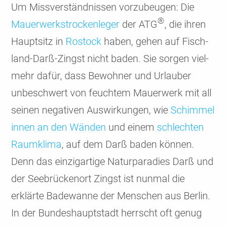
Um Miss­ver­ständ­nissen vorzu­beugen: Die
®
Mauer­werks­trocken­leger
der ATG
, die ihren
Haupt­sitz in
Rostock
haben, gehen auf Fisch­
land-Darß-Zingst nicht baden. Sie sorgen viel­
mehr dafür, dass Bewohner und Urlauber
unbe­schwert von feuchtem Mauer­werk mit all
seinen negativen Auswir­kungen, wie
Schimmel
innen an den Wänden
und einem
schlechten
Raum­klima
, auf dem Darß baden können.
Denn das einzig­artige Natur­para­dies Darß und
der See­brücken­ort Zingst ist nunmal die
erklärte Bade­wanne der Menschen aus Berlin.
In der Bundes­haupt­stadt herrscht oft genug