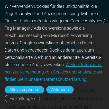
Wir ver­wen­den Cookies für die Funktio­na­lität, die
Zugriffs­ana­lyse und Anzei­gen­mes­sung. Mit Ihrem
Ein­ver­ständ­nis möchten wir gerne Google Analytics /
Tag Manager / Ads Con­ver­sions sowie die
Abschluss­mes­sung von Micro­soft Adver­tising
nutzen. Google sowie Micro­soft erheben Daten
Der Darß: Ein Urlaubs­
Daten und verwendeen Cookies dann auch, um
paradies, das einst eine echte
perso­nali­sierte Wer­bung an ande­rer Stelle bereit­zu­
Insel war.
stel­len und zu Ana­lyse­zwecken.
Wei­tere Infor­matio­
nen zur Ver­wen­dung von Cookies und Ana­lyse­tools
fin­den Sie in unserer Daten­schutz­erklä­rung.
Alle akzeptieren
Ablehnen
Dass die
Spezia­listen für trockenes Mauer­
werk
aus
Rostock
auf der Halbinsel Fischland-
Einstellungen
Darß-Zingst Häuser von nassen Wänden