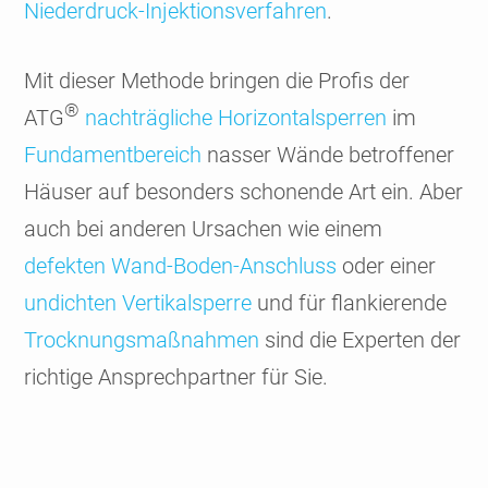
Nieder­druck-Injektions­ver­fahren
.
Mit dieser Methode bringen die Profis der
®
ATG
nach­trägliche Horizontal­sperren
im
Fundament­bereich
nasser Wände betrof­fener
Häuser auf beson­ders schonende Art ein. Aber
auch bei anderen Ursachen wie einem
defekten Wand-Boden-Anschluss
oder einer
undich­ten Verti­kal­sperre
und für flankierende
Trocknungs­maß­nahmen
sind die Experten der
richtige Ansprech­partner für Sie.