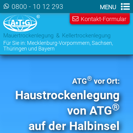
Zum Hauptinhalt der Seite
0800 - 10 12 293
MENU
Kontakt-Formular
Mauertrockenlegung & Kellertrockenlegung
Für Sie in:
Mecklenburg-Vorpommern
,
Sachsen
,
Thüringen
und
Bayern
®
ATG
vor Ort:
Haus­trockenlegung
®
von ATG
auf der Halb­insel