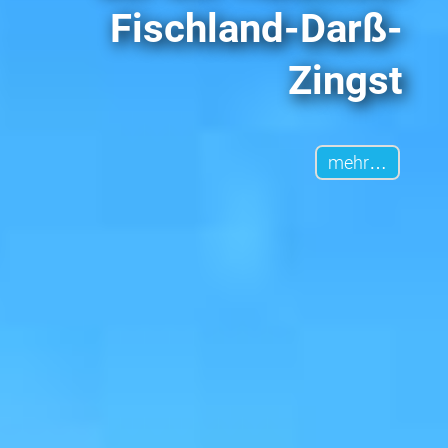
Fischland-Darß-
Zingst
mehr…