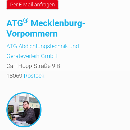
Per E-Mail anfragen
®
ATG
Mecklenburg-
Vorpommern
ATG Abdichtungs­technik und
Geräte­verleih GmbH
Carl-Hopp-Straße 9 B
18069
Rostock