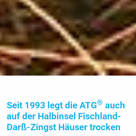
®
Seit 1993 legt die ATG
auch
auf der Halb­insel Fisch­land-
Darß-Zingst Häuser trocken