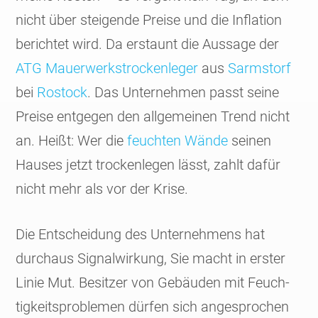
nicht über stei­gende Preise und die Inflation
berich­tet wird. Da erstaunt die Aussage der
ATG Mauer­werks­trocken­leger
aus
Sarms­torf
bei
Rostock
. Das Unter­nehmen passt seine
Preise entge­gen den allge­meinen Trend nicht
an. Heißt: Wer die
feuch­ten Wände
seinen
Hauses jetzt trocken­legen lässt, zahlt dafür
nicht mehr als vor der Krise.
Die Entschei­dung des Unter­nehmens hat
durchaus Signal­wirkung, Sie macht in erster
Linie Mut. Besitzer von Gebäuden mit Feuch­
tigkeits­proble­men dürfen sich ange­sprochen