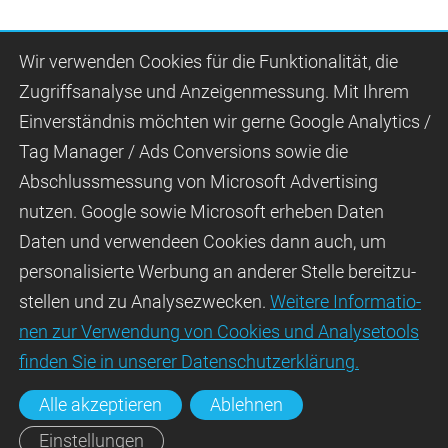
Wir ver­wen­den Cookies für die Funktio­na­lität, die
Zugriffs­ana­lyse und Anzei­gen­mes­sung. Mit Ihrem
Ein­ver­ständ­nis möchten wir gerne Google Analytics /
Tag Manager / Ads Con­ver­sions sowie die
Abschluss­mes­sung von Micro­soft Adver­tising
nutzen. Google sowie Micro­soft erheben Daten
Daten und verwendeen Cookies dann auch, um
perso­nali­sierte Wer­bung an ande­rer Stelle bereit­zu­
stel­len und zu Ana­lyse­zwecken.
Wei­tere Infor­matio­
nen zur Ver­wen­dung von Cookies und Ana­lyse­tools
fin­den Sie in unserer Daten­schutz­erklä­rung.
Alle akzeptieren
Ablehnen
Einstellungen