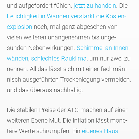
und aufge­fordert fühlen,
jetzt zu handeln
. Die
Feuch­tig­keit in Wänden verstärkt die Kosten­
explo­sion
noch, mal ganz abge­sehen von
vielen weiteren unange­nehmen bis unge­
sunden Neben­wir­kungen.
Schimmel an Innen­
wänden
,
schlechtes Rauklima
, um nur zwei zu
nennen. All das lässt sich mit einer fachmän­
nisch ausge­führten Trocken­legung vermeiden,
und das überaus nach­haltig.
Die stabilen Preise der ATG machen auf einer
weiteren Ebene Mut. Die Infla­tion lässt mone­
täre Werte schrumpfen. Ein
eigenes Haus