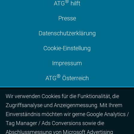
®
ATG
hilft
Presse
Datenschutzerklärung
Cookie-Einstellung
Impressum
®
ATG
Österreich
Wir ver­wen­den Cookies für die Funktio­na­lität, die
Zugriffs­ana­lyse und Anzei­gen­mes­sung. Mit Ihrem
© ATG Abdichtungstechnik und Geräteverleih
Ein­ver­ständ­nis möchten wir gerne Google Analytics /
GmbH
Tag Manager / Ads Con­ver­sions sowie die
®
Mitglied der ATG
Gruppe
Abschluss­mes­sung von Micro­soft Adver­tising