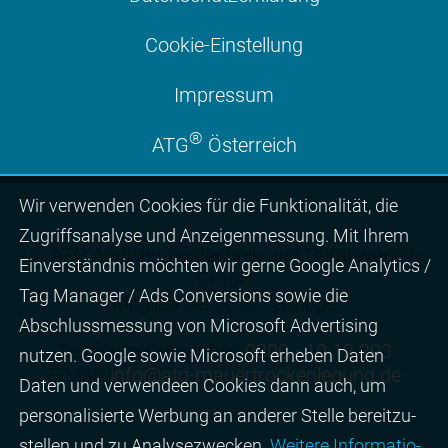
Cookie-Einstellung
Impressum
®
ATG
Österreich
Wir ver­wen­den Cookies für die Funktio­na­lität, die
Zugriffs­ana­lyse und Anzei­gen­mes­sung. Mit Ihrem
© ATG Abdichtungstechnik und Geräteverleih
Ein­ver­ständ­nis möchten wir gerne Google Analytics /
GmbH
Tag Manager / Ads Con­ver­sions sowie die
®
Mitglied der ATG
Gruppe
Abschluss­mes­sung von Micro­soft Adver­tising
Telefon gebührenfrei:
0800 - 10 12 293
nutzen. Google sowie Micro­soft erheben Daten
E-Mail:
info@atg-mauertrockenlegung.de
Daten und verwendeen Cookies dann auch, um
perso­nali­sierte Wer­bung an ande­rer Stelle bereit­zu­
stel­len und zu Ana­lyse­zwecken.
Wei­tere Infor­matio­