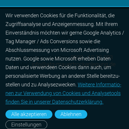
Wir ver­wen­den Cookies für die Funktio­na­lität, die
Zugriffs­ana­lyse und Anzei­gen­mes­sung. Mit Ihrem
© ATG Abdichtungstechnik und Geräteverleih
Ein­ver­ständ­nis möchten wir gerne Google Analytics /
GmbH
Tag Manager / Ads Con­ver­sions sowie die
®
Mitglied der ATG
Gruppe
Abschluss­mes­sung von Micro­soft Adver­tising
Telefon gebührenfrei:
0800 - 10 12 293
nutzen. Google sowie Micro­soft erheben Daten
E-Mail:
info@atg-mauertrockenlegung.de
Daten und verwendeen Cookies dann auch, um
perso­nali­sierte Wer­bung an ande­rer Stelle bereit­zu­
stel­len und zu Ana­lyse­zwecken.
Wei­tere Infor­matio­
nen zur Ver­wen­dung von Cookies und Ana­lyse­tools
fin­den Sie in unserer Daten­schutz­erklä­rung.
Alle akzeptieren
Ablehnen
Einstellungen