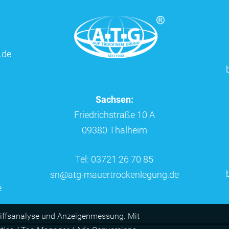
.de
Sachsen:
Friedrichstraße 10 A
09380 Thalheim
Tel: 03721 26 70 85
sn@atg-mauertrockenlegung.de
e
riffs­ana­lyse und Anzei­gen­mes­sung. Mit