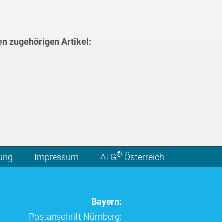
en zugehörigen Artikel:
®
lung
Impressum
ATG
Österreich
Bayern:
Postanschrift Nürnberg: