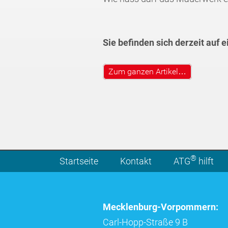
Sie befinden sich derzeit auf 
Zum ganzen Artikel…
®
Startseite
Kontakt
ATG
hilft
Mecklenburg-Vorpommern:
Carl-Hopp-Straße 9 B