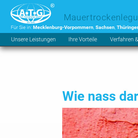
Zum Hauptinhalt der Seite
Mauertrockenlegu
Für Sie in:
Mecklenburg-Vorpommern
,
Sachsen
,
Thüringe
Unsere Leistungen
Ihre Vorteile
Verfahren &
Wie nass da