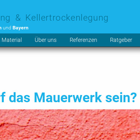
ng & Kellertrockenlegung
n
und
Bayern
 Material
Über uns
Referenzen
Ratgeber
rf das Mauerwerk sein?