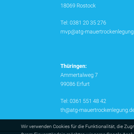
18069 Rostock
Tel: 0381 20 35 276
mvp@atg-mauertrockenlegung
Thüringen:
Ammertalweg 7
99086 Erfurt
Tel: 0361 551 48 42
th@atg-mauertrockenlegung.d
Wir ver­wen­den Cookies für die Funktio­na­lität, die Zug