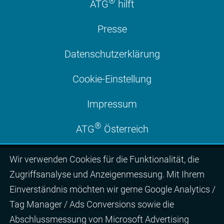
®
ATG
hilft
Presse
Datenschutzerklärung
Cookie-Einstellung
Impressum
®
ATG
Österreich
Wir ver­wen­den Cookies für die Funktio­na­lität, die
Zugriffs­ana­lyse und Anzei­gen­mes­sung. Mit Ihrem
© ATG Abdichtungstechnik und Geräteverleih
Ein­ver­ständ­nis möchten wir gerne Google Analytics /
GmbH
Tag Manager / Ads Con­ver­sions sowie die
®
Mitglied der ATG
Gruppe
Abschluss­mes­sung von Micro­soft Adver­tising