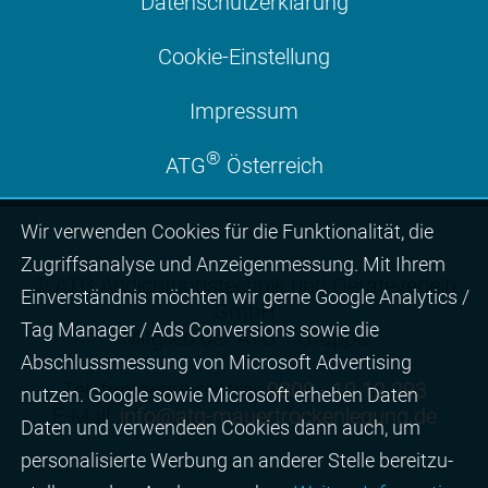
Datenschutzerklärung
Cookie-Einstellung
Impressum
®
ATG
Österreich
Wir ver­wen­den Cookies für die Funktio­na­lität, die
Zugriffs­ana­lyse und Anzei­gen­mes­sung. Mit Ihrem
© ATG Abdichtungstechnik und Geräteverleih
Ein­ver­ständ­nis möchten wir gerne Google Analytics /
GmbH
Tag Manager / Ads Con­ver­sions sowie die
®
Mitglied der ATG
Gruppe
Abschluss­mes­sung von Micro­soft Adver­tising
Telefon gebührenfrei:
0800 - 10 12 293
nutzen. Google sowie Micro­soft erheben Daten
E-Mail:
info@atg-mauertrockenlegung.de
Daten und verwendeen Cookies dann auch, um
perso­nali­sierte Wer­bung an ande­rer Stelle bereit­zu­