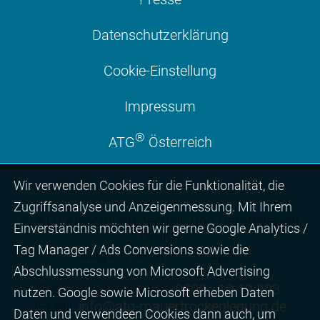
Datenschutzerklärung
Cookie-Einstellung
Impressum
®
ATG
Österreich
Wir ver­wen­den Cookies für die Funktio­na­lität, die
Zugriffs­ana­lyse und Anzei­gen­mes­sung. Mit Ihrem
© ATG Abdichtungstechnik und Geräteverleih
Ein­ver­ständ­nis möchten wir gerne Google Analytics /
GmbH
Tag Manager / Ads Con­ver­sions sowie die
®
Mitglied der ATG
Gruppe
Abschluss­mes­sung von Micro­soft Adver­tising
Telefon gebührenfrei:
0800 - 10 12 293
nutzen. Google sowie Micro­soft erheben Daten
E-Mail:
info@atg-mauertrockenlegung.de
Daten und verwendeen Cookies dann auch, um