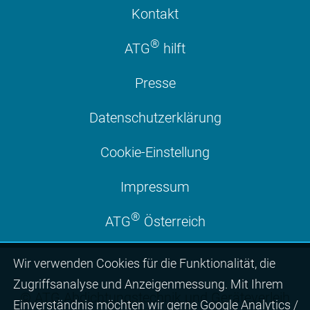
Kontakt
®
ATG
hilft
Presse
Datenschutzerklärung
Cookie-Einstellung
Impressum
®
ATG
Österreich
Wir ver­wen­den Cookies für die Funktio­na­lität, die
Zugriffs­ana­lyse und Anzei­gen­mes­sung. Mit Ihrem
© ATG Abdichtungstechnik und Geräteverleih
Ein­ver­ständ­nis möchten wir gerne Google Analytics /