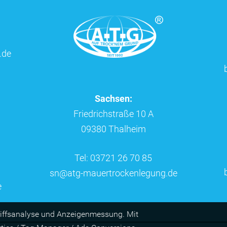
.de
Sachsen:
Friedrichstraße 10 A
09380 Thalheim
Tel: 03721 26 70 85
sn@atg-mauertrockenlegung.de
e
riffs­ana­lyse und Anzei­gen­mes­sung. Mit