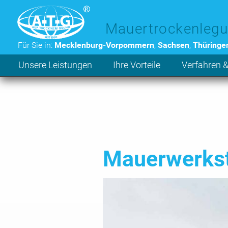
Zum Hauptinhalt der Seite
Mauertrockenlegu
Für Sie in:
Mecklenburg-Vorpommern
,
Sachsen
,
Thüringe
Unsere Leistungen
Ihre Vorteile
Verfahren &
Mauerwerkst