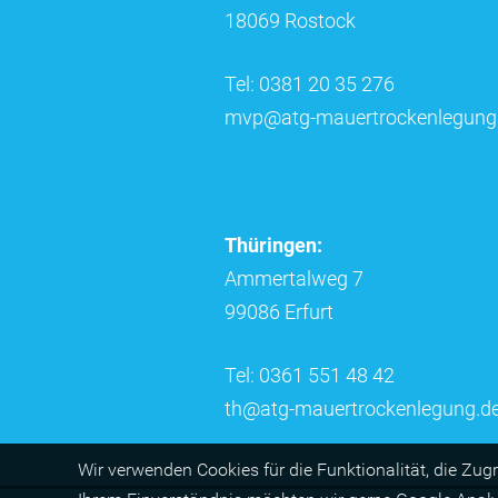
18069 Rostock
Tel: 0381 20 35 276
mvp@atg-mauertrockenlegung
Thüringen:
Ammertalweg 7
99086 Erfurt
Tel: 0361 551 48 42
th@atg-mauertrockenlegung.d
Wir ver­wen­den Cookies für die Funktio­na­lität, die Zug