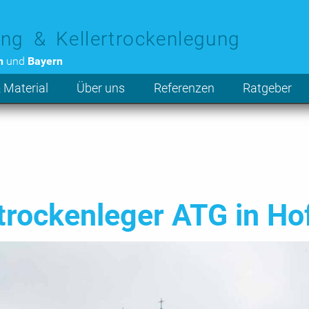
ng & Kellertrockenlegung
n
und
Bayern
 Material
Über uns
Referenzen
Ratgeber
rockenleger ATG in Ho