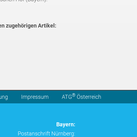
en zugehörigen Artikel:
®
lung
Impressum
ATG
Österreich
Bayern:
Postanschrift Nürnberg: