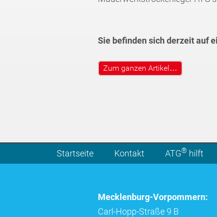
Sie befinden sich derzeit auf 
Zum ganzen Artikel…
®
Startseite
Kontakt
ATG
hilft
Mecklenburg-Vorpommern:
Carl-Hopp-Straße 9 B