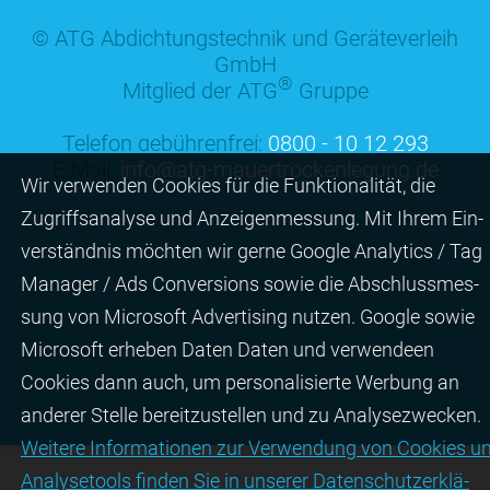
© ATG Abdichtungstechnik und Geräteverleih
GmbH
®
Mitglied der ATG
Gruppe
Telefon gebührenfrei:
0800 - 10 12 293
E-Mail:
info@atg-mauertrockenlegung.de
Wir ver­wen­den Cookies für die Funktio­na­lität, die
Zugriffs­ana­lyse und Anzei­gen­mes­sung. Mit Ihrem Ein­
ver­ständ­nis möchten wir gerne Google Analytics / Tag
Manager / Ads Con­ver­sions sowie die Abschluss­mes­
sung von Micro­soft Adver­tising nutzen. Google sowie
Micro­soft erheben Daten Daten und verwendeen
Cookies dann auch, um perso­nali­sierte Wer­bung an
ande­rer Stelle bereit­zu­stel­len und zu Ana­lyse­zwecken.
Wei­tere Infor­matio­nen zur Ver­wen­dung von Cookies u
Ana­lyse­tools fin­den Sie in unserer Daten­schutz­erklä­