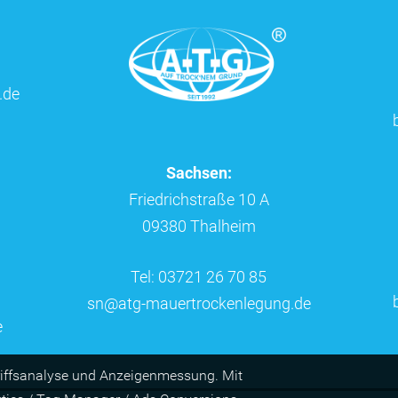
.de
Sachsen:
Friedrichstraße 10 A
09380 Thalheim
Tel: 03721 26 70 85
sn@atg-mauertrockenlegung.de
e
riffs­ana­lyse und Anzei­gen­mes­sung. Mit