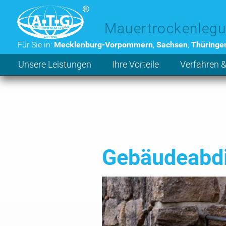
Zum Hauptinhalt der Seite
Mauertrockenlegu
Für Sie in:
Mecklenburg-Vorpommern
,
Sachsen
,
Thüringe
Unsere Leistungen
Ihre Vorteile
Verfahren &
Gebäudeabd