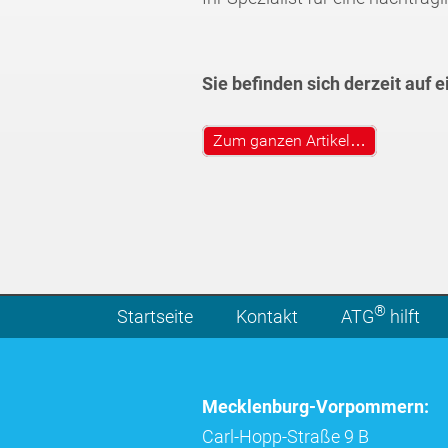
Sie befinden sich derzeit auf 
Zum ganzen Artikel…
®
Startseite
Kontakt
ATG
hilft
Mecklenburg-Vorpommern:
Carl-Hopp-Straße 9 B