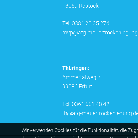
18069 Rostock
Tel: 0381 20 35 276
mvp@atg-mauertrockenlegung
Thüringen:
Ammertalweg 7
99086 Erfurt
Tel: 0361 551 48 42
th@atg-mauertrockenlegung.d
Wir ver­wen­den Cookies für die Funktio­na­lität, die Zug