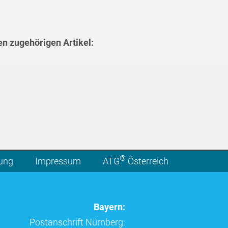
en zugehörigen Artikel:
®
lung
Impressum
ATG
Österreich
Bayern:
Postanschrift Nürnberg: