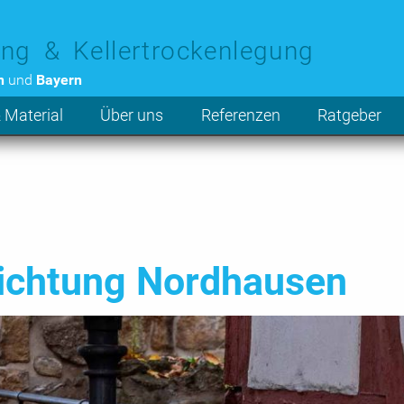
ng & Kellertrockenlegung
n
und
Bayern
 Material
Über uns
Referenzen
Ratgeber
ichtung Nordhausen