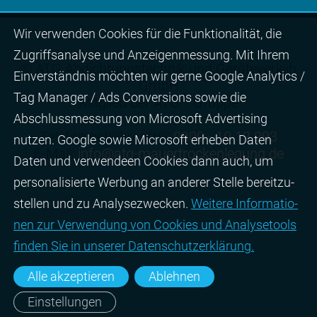
Wir ver­wen­den Cookies für die Funktio­na­lität, die
Zugriffs­ana­lyse und Anzei­gen­mes­sung. Mit Ihrem
© ATG Abdichtungstechnik und Geräteverleih
Ein­ver­ständ­nis möchten wir gerne Google Analytics /
GmbH
Tag Manager / Ads Con­ver­sions sowie die
®
Mitglied der ATG
Gruppe
Abschluss­mes­sung von Micro­soft Adver­tising
Telefon gebührenfrei:
0800 - 10 12 293
nutzen. Google sowie Micro­soft erheben Daten
E-Mail:
info@atg-mauertrockenlegung.de
Daten und verwendeen Cookies dann auch, um
perso­nali­sierte Wer­bung an ande­rer Stelle bereit­zu­
stel­len und zu Ana­lyse­zwecken.
Wei­tere Infor­matio­
nen zur Ver­wen­dung von Cookies und Ana­lyse­tools
fin­den Sie in unserer Daten­schutz­erklä­rung.
Alle akzeptieren
Ablehnen
Einstellungen