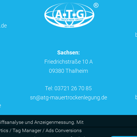
.de
Sachsen:
Friedrichstraße 10 A
09380 Thalheim
Tel: 03721 26 70 85
sn@atg-mauertrockenlegung.de
e
riffs­ana­lyse und Anzei­gen­mes­sung. Mit
ytics / Tag Manager / Ads Con­ver­sions