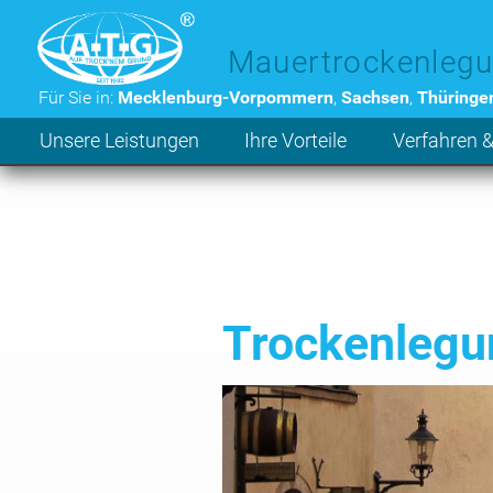
Zum Hauptinhalt der Seite
Mauertrockenlegu
Für Sie in:
Mecklenburg-Vorpommern
,
Sachsen
,
Thüringe
Unsere Leistungen
Ihre Vorteile
Verfahren &
Trockenlegun