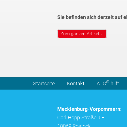
Sie befinden sich derzeit auf 
Zum ganzen Artikel…
®
Startseite
Kontakt
ATG
hilft
Mecklenburg-Vorpommern:
Carl-Hopp-Straße 9 B
18069 Rostock