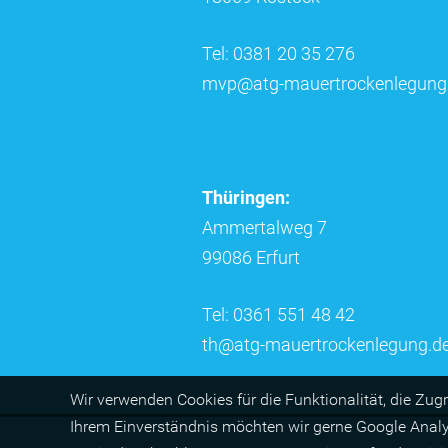
Tel: 0381 20 35 276
mvp@atg-mauertrockenlegung
Thüringen:
Ammertalweg 7
99086 Erfurt
Tel: 0361 551 48 42
th@atg-mauertrockenlegung.d
Wir ver­wen­den Cookies für die Funktio­na­lität, die Zug
Ihrem Ein­ver­ständ­nis möchten wir gerne Google Anal