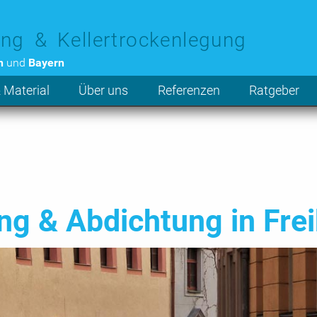
ng & Kellertrockenlegung
n
und
Bayern
 Material
Über uns
Referenzen
Ratgeber
g & Abdichtung in Fre