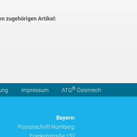
en zugehörigen Artikel:
®
lung
Impressum
ATG
Österreich
Bayern:
Postanschrift Nürnberg:
Frankenstraße 152