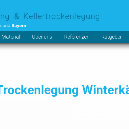
ng & Kellertrockenlegung
n
und
Bayern
 Material
Über uns
Referenzen
Ratgeber
Trockenlegung Winterkä