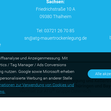
Sachsen:
Friedrichstraße 10 A
09380 Thalheim
Tel: 03721 26 70 85
sn@atg-mauertrockenlegung.de
e
riffs­ana­lyse und Anzei­gen­mes­sung. Mit
ytics / Tag Manager / Ads Con­ver­sions
ing nutzen. Google sowie Micro­soft erheben
Alle akze
o­nali­sierte Wer­bung an ande­rer Stelle
hutz-Fach­betrieb für Mauer­trocken­legung und Keller­
r­matio­nen zur Ver­wen­dung von Cookies und
ecklenburg-Vorpommern
,
Sachsen
,
Thüringen
und
Bay
®
Wechsel zur ATG
Gruppe Österreich.
ung.
chtungstechnik und Geräteverleih GmbH
•
Mitglied der A