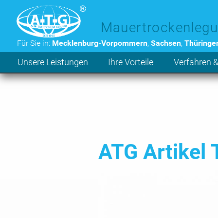
Zum Hauptinhalt der Seite
Mauertrockenlegu
Für Sie in:
Mecklenburg-Vorpommern
,
Sachsen
,
Thüringe
Unsere Leistungen
Ihre Vorteile
Verfahren &
ATG Artikel 