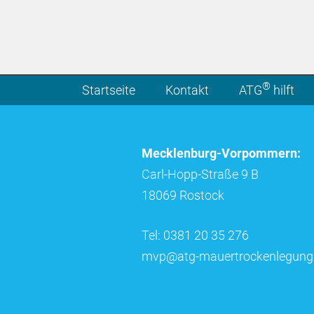
®
Startseite
Kontakt
ATG
hilft
Mecklenburg-Vorpommern:
Carl-Hopp-Straße 9 B
18069 Rostock
Tel: 0381 20 35 276
mvp@atg-mauertrockenlegung