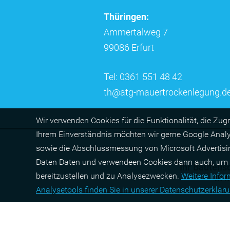
Thüringen:
Ammertalweg 7
99086 Erfurt
Tel: 0361 551 48 42
th@atg-mauertrockenlegung.d
Wir ver­wen­den Cookies für die Funktio­na­lität, die Zug
Ihrem Ein­ver­ständ­nis möchten wir gerne Google Anal
sowie die Abschluss­mes­sung von Micro­soft Adver­tis
Daten Daten und verwendeen Cookies dann auch, um pers
Ihr Bautensc
bereit­zu­stel­len und zu Ana­lyse­zwecken.
Wei­tere Info
in
M
Ana­lyse­tools fin­den Sie in unserer Daten­schutz­erklä­r
© ATG Abdi