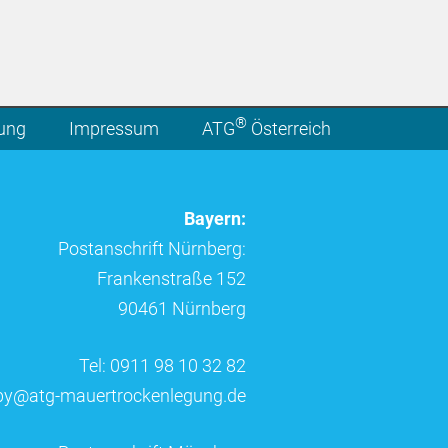
®
lung
Impressum
ATG
Österreich
Bayern:
Postanschrift Nürnberg:
Frankenstraße 152
90461 Nürnberg
Tel: 0911 98 10 32 82
by@atg-mauertrockenlegung.de