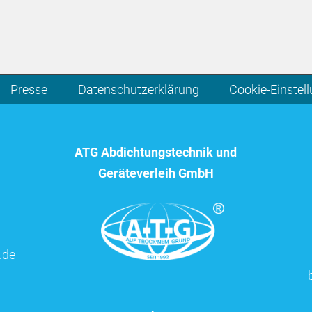
Presse
Datenschutzerklärung
Cookie-Einstel
ATG Abdichtungstechnik und
Geräteverleih GmbH
.de