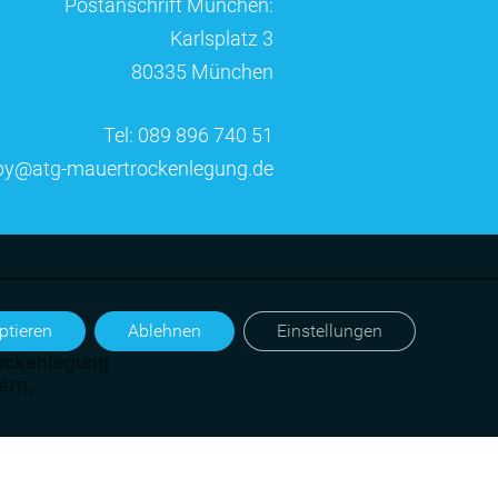
Postanschrift München:
Karlsplatz 3
80335 München
Tel: 089 896 740 51
by@atg-mauertrockenlegung.de
ptieren
Ablehnen
Einstellungen
trockenlegung
ern
.
®
TG
Gruppe