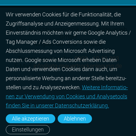
Wir ver­wen­den Cookies für die Funktio­na­lität, die
Zugriffs­ana­lyse und Anzei­gen­mes­sung. Mit Ihrem
© ATG Abdichtungstechnik und Geräteverleih
Ein­ver­ständ­nis möchten wir gerne Google Analytics /
GmbH
Tag Manager / Ads Con­ver­sions sowie die
®
Mitglied der ATG
Gruppe
Abschluss­mes­sung von Micro­soft Adver­tising
Telefon gebührenfrei:
0800 - 10 12 293
nutzen. Google sowie Micro­soft erheben Daten
E-Mail:
info@atg-mauertrockenlegung.de
Daten und verwendeen Cookies dann auch, um
perso­nali­sierte Wer­bung an ande­rer Stelle bereit­zu­
stel­len und zu Ana­lyse­zwecken.
Wei­tere Infor­matio­
nen zur Ver­wen­dung von Cookies und Ana­lyse­tools
fin­den Sie in unserer Daten­schutz­erklä­rung.
Alle akzeptieren
Ablehnen
Einstellungen