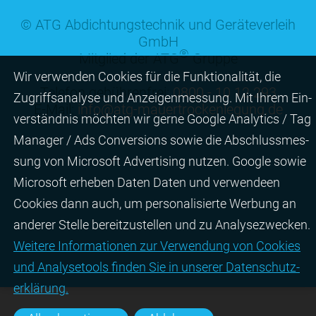
© ATG Abdichtungstechnik und Geräteverleih
GmbH
®
Mitglied der ATG
Gruppe
Wir ver­wen­den Cookies für die Funktio­na­lität, die
Telefon gebührenfrei:
0800 - 10 12 293
Zugriffs­ana­lyse und Anzei­gen­mes­sung. Mit Ihrem Ein­
E-Mail:
info@atg-mauertrockenlegung.de
ver­ständ­nis möchten wir gerne Google Analytics / Tag
Manager / Ads Con­ver­sions sowie die Abschluss­mes­
sung von Micro­soft Adver­tising nutzen. Google sowie
Micro­soft erheben Daten Daten und verwendeen
Cookies dann auch, um perso­nali­sierte Wer­bung an
ande­rer Stelle bereit­zu­stel­len und zu Ana­lyse­zwecken.
Wei­tere Infor­matio­nen zur Ver­wen­dung von Cookies
und Ana­lyse­tools fin­den Sie in unserer Daten­schutz­
erklä­rung.