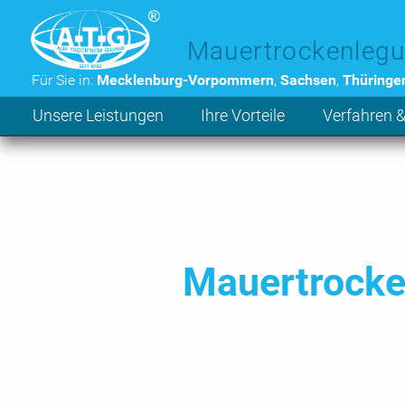
Zum Hauptinhalt der Seite
Mauertrockenlegu
Für Sie in:
Mecklenburg-Vorpommern
,
Sachsen
,
Thüringe
Unsere Leistungen
Ihre Vorteile
Verfahren &
Mauertrocken