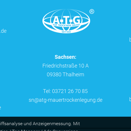
.de
Sachsen:
Friedrichstraße 10 A
09380 Thalheim
Tel: 03721 26 70 85
sn@atg-mauertrockenlegung.de
e
riffs­ana­lyse und Anzei­gen­mes­sung. Mit