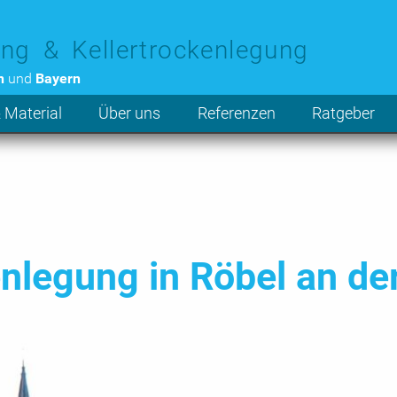
ng & Kellertrockenlegung
n
und
Bayern
 Material
Über uns
Referenzen
Ratgeber
legung in Röbel an de