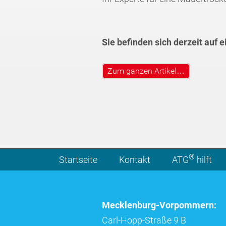
Sie befinden sich derzeit auf 
Zum ganzen Artikel…
®
Startseite
Kontakt
ATG
hilft
Mecklenburg-Vorpommern:
Carl-Hopp-Straße 9 B