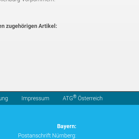
en zugehörigen Artikel:
®
lung
Impressum
ATG
Österreich
Bayern:
Postanschrift Nürnberg: