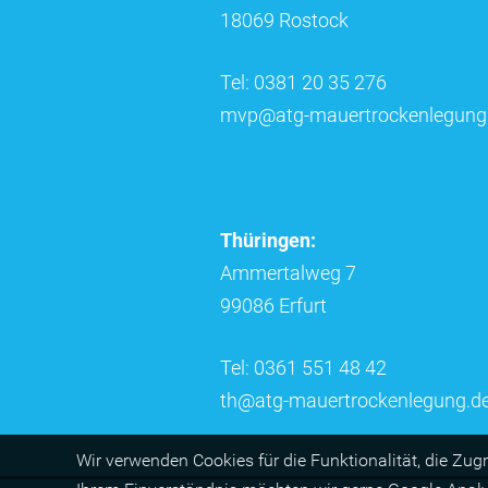
18069 Rostock
Tel: 0381 20 35 276
mvp@atg-mauertrockenlegung
Thüringen:
Ammertalweg 7
99086 Erfurt
Tel: 0361 551 48 42
th@atg-mauertrockenlegung.d
Wir ver­wen­den Cookies für die Funktio­na­lität, die Zug