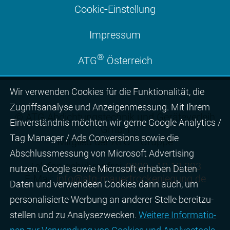
Cookie-Einstellung
Impressum
®
ATG
Österreich
Wir ver­wen­den Cookies für die Funktio­na­lität, die
Zugriffs­ana­lyse und Anzei­gen­mes­sung. Mit Ihrem
© ATG Abdichtungstechnik und Geräteverleih
Ein­ver­ständ­nis möchten wir gerne Google Analytics /
GmbH
Tag Manager / Ads Con­ver­sions sowie die
®
Mitglied der ATG
Gruppe
Abschluss­mes­sung von Micro­soft Adver­tising
Telefon gebührenfrei:
0800 - 10 12 293
nutzen. Google sowie Micro­soft erheben Daten
E-Mail:
info@atg-mauertrockenlegung.de
Daten und verwendeen Cookies dann auch, um
perso­nali­sierte Wer­bung an ande­rer Stelle bereit­zu­
stel­len und zu Ana­lyse­zwecken.
Wei­tere Infor­matio­