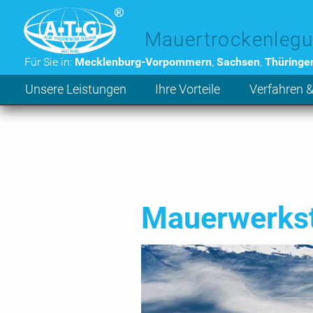
Zum Hauptinhalt der Seite
Mauertrockenlegu
Für Sie in:
Mecklenburg-Vorpommern
,
Sachsen
,
Thüringe
Unsere Leistungen
Ihre Vorteile
Verfahren &
Mauerwerkst