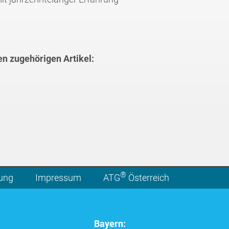
en zugehörigen Artikel:
®
lung
Impressum
ATG
Österreich
Bayern: