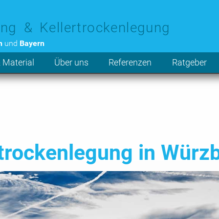
ng & Kellertrockenlegung
n
und
Bayern
 Material
Über uns
Referenzen
Ratgeber
rockenlegung in Würz