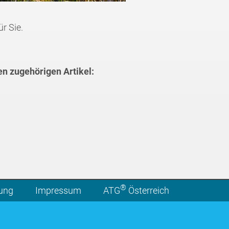
r Sie.
en zugehörigen Artikel:
®
lung
Impressum
ATG
Österreich