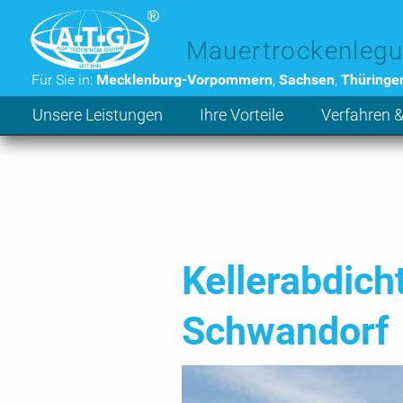
Zum Hauptinhalt der Seite
Mauertrockenlegu
Für Sie in:
Mecklenburg-Vorpommern
,
Sachsen
,
Thüringe
Unsere Leistungen
Ihre Vorteile
Verfahren &
Kellerabdic
Schwandorf