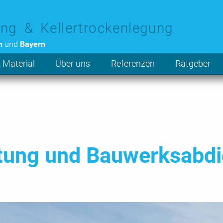
ng & Kellertrockenlegung
n
und
Bayern
 Material
Über uns
Referenzen
Ratgeber
htung und Bauwerksabdi