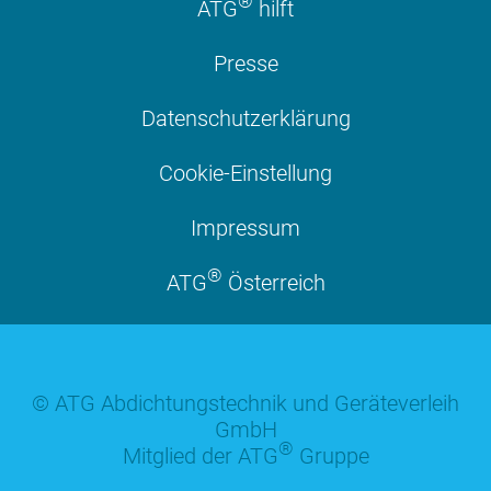
®
ATG
hilft
Presse
Datenschutzerklärung
Cookie-Einstellung
Impressum
®
ATG
Österreich
© ATG Abdichtungstechnik und Geräteverleih
GmbH
®
Mitglied der ATG
Gruppe