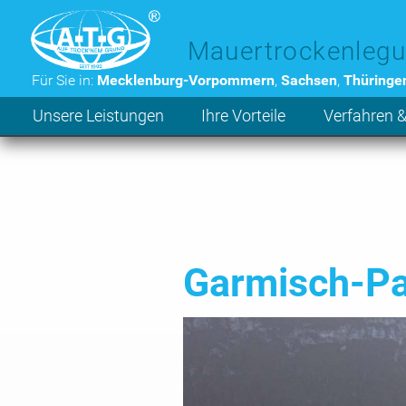
Zum Hauptinhalt der Seite
Mauertrockenlegu
Für Sie in:
Mecklenburg-Vorpommern
,
Sachsen
,
Thüringe
Unsere Leistungen
Ihre Vorteile
Verfahren &
Garmisch-Pa