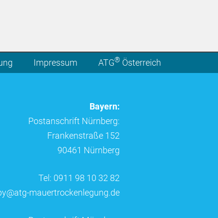
®
lung
Impressum
ATG
Österreich
Bayern:
Postanschrift Nürnberg:
Frankenstraße 152
90461 Nürnberg
Tel: 0911 98 10 32 82
by@atg-mauertrockenlegung.de