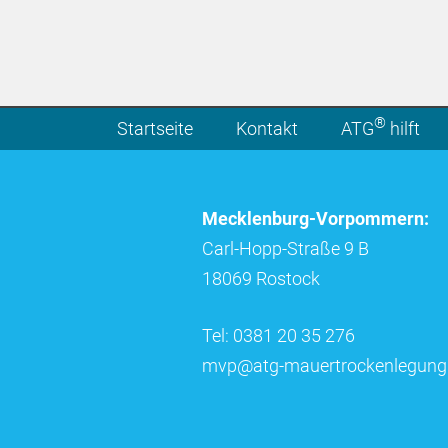
®
Startseite
Kontakt
ATG
hilft
Mecklenburg-Vorpommern:
Carl-Hopp-Straße 9 B
18069 Rostock
Tel: 0381 20 35 276
mvp@atg-mauertrockenlegung