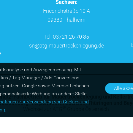
Sachsen:
Friedrichstraße 10 A
09380 Thalheim
Tel: 03721 26 70 85
sn@atg-mauertrockenlegung.de
e
riffs­ana­lyse und Anzei­gen­mes­sung. Mit
ytics / Tag Manager / Ads Con­ver­sions
ing nutzen. Google sowie Micro­soft erheben
Alle akze
o­nali­sierte Wer­bung an ande­rer Stelle
hutz-Fach­betrieb für Mauer­trocken­legung und Keller­
r­matio­nen zur Ver­wen­dung von Cookies und
ecklenburg-Vorpommern
,
Sachsen
,
Thüringen
und
Bay
®
Wechsel zur ATG
Gruppe Österreich.
ung.
chtungstechnik und Geräteverleih GmbH
•
Mitglied der A