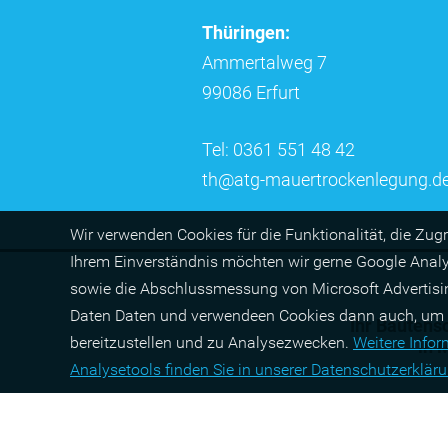
Thüringen:
Ammertalweg 7
99086 Erfurt
Tel: 0361 551 48 42
th@atg-mauertrockenlegung.d
Wir ver­wen­den Cookies für die Funktio­na­lität, die Zug
Ihrem Ein­ver­ständ­nis möchten wir gerne Google Anal
sowie die Abschluss­mes­sung von Micro­soft Adver­tis
Daten Daten und verwendeen Cookies dann auch, um pers
Ihr Bautensc
bereit­zu­stel­len und zu Ana­lyse­zwecken.
Wei­tere Info
in
M
Ana­lyse­tools fin­den Sie in unserer Daten­schutz­erklä­r
© ATG Abdi