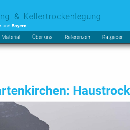
ng & Kellertrockenlegung
n
und
Bayern
 Material
Über uns
Referenzen
Ratgeber
rtenkirchen: Haustroc