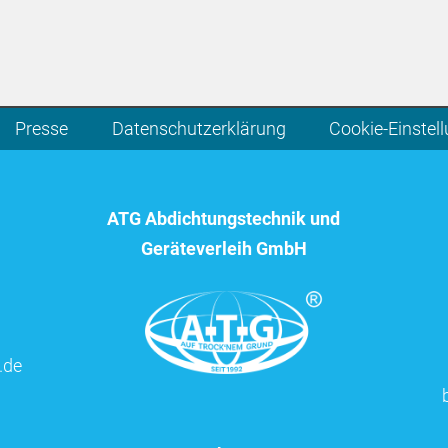
Presse
Datenschutzerklärung
Cookie-Einstel
ATG Abdichtungstechnik und
Geräteverleih GmbH
.de