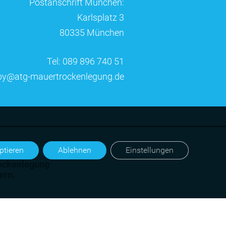
Postanschrift München:
Karlsplatz 3
80335 München
Tel: 089 896 740 51
by@atg-mauertrockenlegung.de
ptieren
Ablehnen
Einstellungen
trockenlegung
ern
.
®
TG
Gruppe