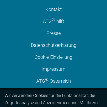
Kontakt
®
ATG
hilft
Presse
Datenschutzerklärung
Cookie-Einstellung
Impressum
®
ATG
Österreich
Wir ver­wen­den Cookies für die Funktio­na­lität, die
Zugriffs­ana­lyse und Anzei­gen­mes­sung. Mit Ihrem