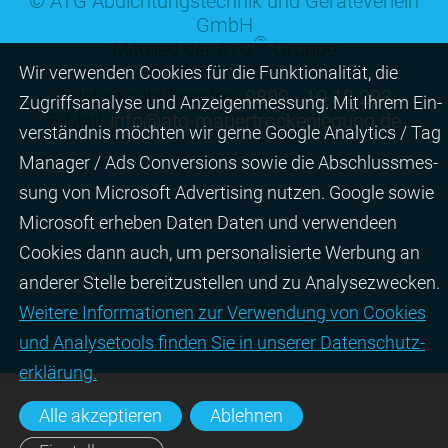
© ATG Abdichtungstechnik und Geräteverleih
GmbH
®
Mitglied der ATG
Gruppe
Wir ver­wen­den Cookies für die Funktio­na­lität, die
Telefon gebührenfrei:
0800 - 10 12 293
Zugriffs­ana­lyse und Anzei­gen­mes­sung. Mit Ihrem Ein­
E-Mail:
info@atg-mauertrockenlegung.de
ver­ständ­nis möchten wir gerne Google Analytics / Tag
Manager / Ads Con­ver­sions sowie die Abschluss­mes­
sung von Micro­soft Adver­tising nutzen. Google sowie
Micro­soft erheben Daten Daten und verwendeen
Cookies dann auch, um perso­nali­sierte Wer­bung an
ande­rer Stelle bereit­zu­stel­len und zu Ana­lyse­zwecken.
Wei­tere Infor­matio­nen zur Ver­wen­dung von Cookies
und Ana­lyse­tools fin­den Sie in unserer Daten­schutz­
erklä­rung.
Alle akzeptieren
Ablehnen