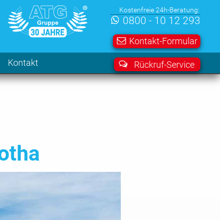
Kostenfreie 24h-Beratung:
0800 - 10 12 293
Kontakt-Formular
Kontakt
Rückruf-Service
otha