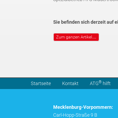
Sie befinden sich derzeit auf 
Zum ganzen Artikel…
®
Startseite
Kontakt
ATG
hilft
Mecklenburg-Vorpommern:
Carl-Hopp-Straße 9 B