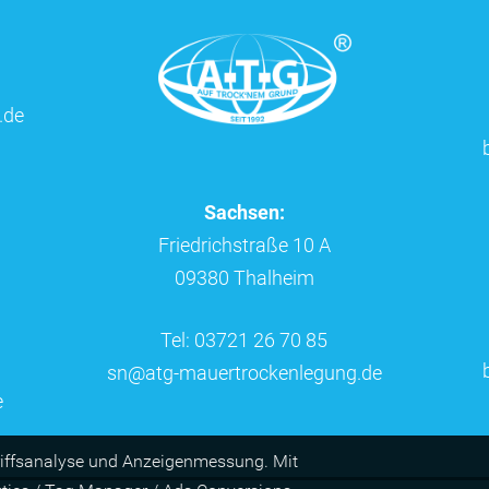
.de
Sachsen:
Friedrichstraße 10 A
09380 Thalheim
Tel: 03721 26 70 85
sn@atg-mauertrockenlegung.de
e
riffs­ana­lyse und Anzei­gen­mes­sung. Mit