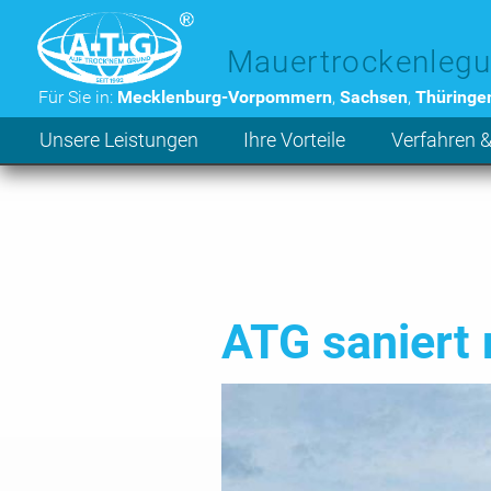
Zum Hauptinhalt der Seite
Mauertrockenlegu
Für Sie in:
Mecklenburg-Vorpommern
,
Sachsen
,
Thüringe
Unsere Leistungen
Ihre Vorteile
Verfahren &
ATG saniert