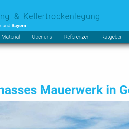
ng & Kellertrockenlegung
n
und
Bayern
 Material
Über uns
Referenzen
Ratgeber
 nasses Mauerwerk in G