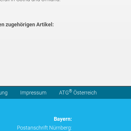
en zugehörigen Artikel:
®
lung
Impressum
ATG
Österreich
Bayern:
Postanschrift Nürnberg: