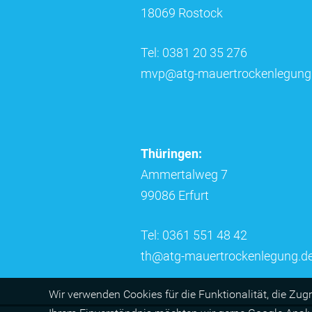
18069 Rostock
Tel: 0381 20 35 276
mvp@atg-mauertrockenlegung
Thüringen:
Ammertalweg 7
99086 Erfurt
Tel: 0361 551 48 42
th@atg-mauertrockenlegung.d
Wir ver­wen­den Cookies für die Funktio­na­lität, die Zug