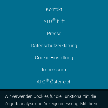
Kontakt
®
ATG
hilft
Presse
Datenschutzerklärung
Cookie-Einstellung
Impressum
®
ATG
Österreich
Wir ver­wen­den Cookies für die Funktio­na­lität, die
Zugriffs­ana­lyse und Anzei­gen­mes­sung. Mit Ihrem