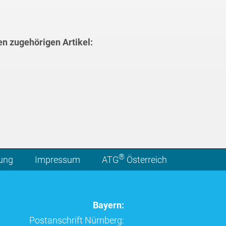
en zugehörigen Artikel:
®
lung
Impressum
ATG
Österreich
Bayern:
Postanschrift Nürnberg: