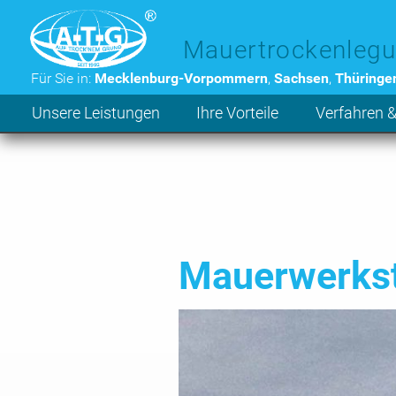
Zum Hauptinhalt der Seite
Mauertrockenlegu
Für Sie in:
Mecklenburg-Vorpommern
,
Sachsen
,
Thüringe
Unsere Leistungen
Ihre Vorteile
Verfahren &
Mauerwerkst