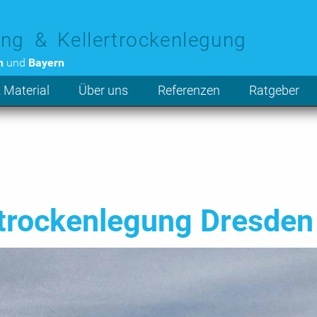
ng & Kellertrockenlegung
n
und
Bayern
 Material
Über uns
Referenzen
Ratgeber
rockenlegung Dresden