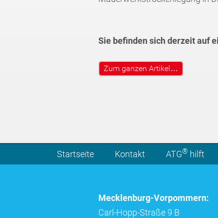
Sie befinden sich derzeit auf 
Zum ganzen Artikel…
®
Startseite
Kontakt
ATG
hilft
Mecklenburg-Vorpommern:
Carl-Hopp-Straße 9 B