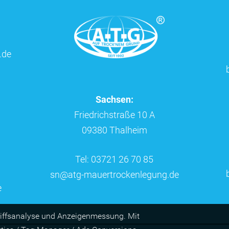
.de
Sachsen:
Friedrichstraße 10 A
09380 Thalheim
Tel: 03721 26 70 85
sn@atg-mauertrockenlegung.de
e
riffs­ana­lyse und Anzei­gen­mes­sung. Mit