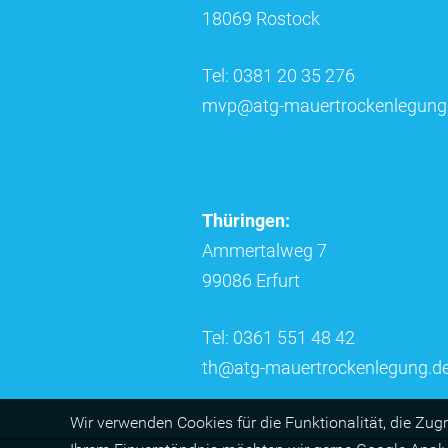
18069 Rostock
Tel: 0381 20 35 276
mvp@atg-mauertrockenlegung
Thüringen:
Ammertalweg 7
99086 Erfurt
Tel: 0361 551 48 42
th@atg-mauertrockenlegung.d
Wir ver­wen­den Cookies für die Funktio­na­lität, die Zug