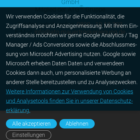
GmbH
®
Mitglied der ATG
Gruppe
Wir ver­wen­den Cookies für die Funktio­na­lität, die
Telefon gebührenfrei:
0800 - 10 12 293
Zugriffs­ana­lyse und Anzei­gen­mes­sung. Mit Ihrem Ein­
E-Mail:
info@atg-mauertrockenlegung.de
ver­ständ­nis möchten wir gerne Google Analytics / Tag
Manager / Ads Con­ver­sions sowie die Abschluss­mes­
sung von Micro­soft Adver­tising nutzen. Google sowie
Micro­soft erheben Daten Daten und verwendeen
Cookies dann auch, um perso­nali­sierte Wer­bung an
ande­rer Stelle bereit­zu­stel­len und zu Ana­lyse­zwecken.
Wei­tere Infor­matio­nen zur Ver­wen­dung von Cookies
und Ana­lyse­tools fin­den Sie in unserer Daten­schutz­
erklä­rung.
Alle akzeptieren
Ablehnen
Einstellungen